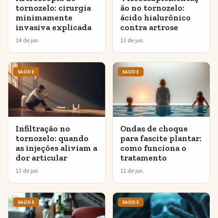
tornozelo: cirurgia
ão no tornozelo:
minimamente
ácido hialurônico
invasiva explicada
contra artrose
14 de jun.
13 de jun.
SAÚDE
SAÚDE
Infiltração no
Ondas de choque
tornozelo: quando
para fascite plantar:
as injeções aliviam a
como funciona o
dor articular
tratamento
13 de jun.
11 de jun.
SAÚDE
SAÚDE