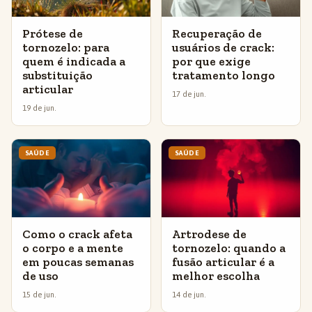
Prótese de
Recuperação de
tornozelo: para
usuários de crack:
quem é indicada a
por que exige
substituição
tratamento longo
articular
17 de jun.
19 de jun.
SAÚDE
SAÚDE
Como o crack afeta
Artrodese de
o corpo e a mente
tornozelo: quando a
em poucas semanas
fusão articular é a
de uso
melhor escolha
15 de jun.
14 de jun.