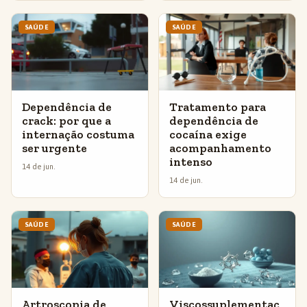
SAÚDE
SAÚDE
Dependência de
Tratamento para
crack: por que a
dependência de
internação costuma
cocaína exige
ser urgente
acompanhamento
intenso
14 de jun.
14 de jun.
SAÚDE
SAÚDE
Artroscopia de
Viscossuplementaç