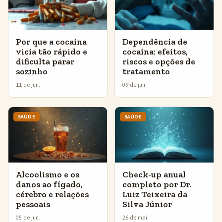
Por que a cocaína
Dependência de
vicia tão rápido e
cocaína: efeitos,
dificulta parar
riscos e opções de
sozinho
tratamento
11 de jun.
09 de jun.
SAÚDE
SAÚDE
Alcoolismo e os
Check-up anual
danos ao fígado,
completo por Dr.
cérebro e relações
Luiz Teixeira da
pessoais
Silva Júnior
05 de jun.
26 de mai.