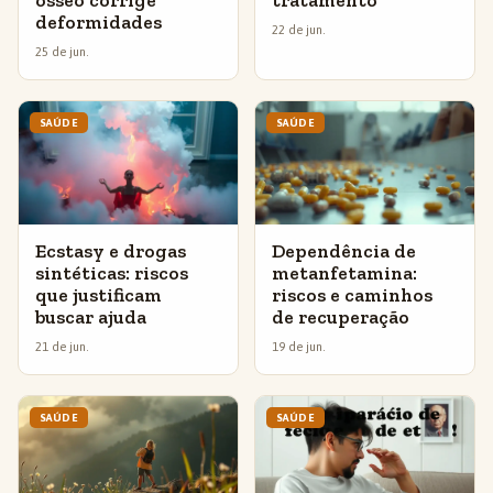
deformidades
22 de jun.
25 de jun.
SAÚDE
SAÚDE
Ecstasy e drogas
Dependência de
sintéticas: riscos
metanfetamina:
que justificam
riscos e caminhos
buscar ajuda
de recuperação
21 de jun.
19 de jun.
SAÚDE
SAÚDE