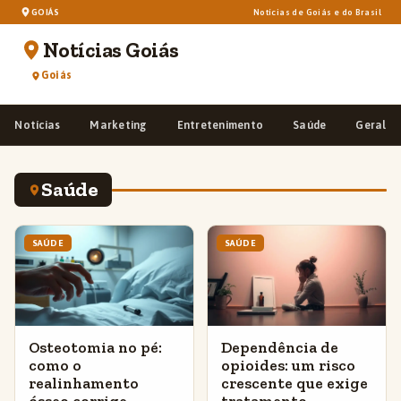
GOIÁS
Notícias de Goiás e do Brasil
Notícias Goiás
Goiás
Notícias
Marketing
Entretenimento
Saúde
Geral
Saúde
SAÚDE
SAÚDE
Osteotomia no pé:
Dependência de
como o
opioides: um risco
realinhamento
crescente que exige
ósseo corrige
tratamento