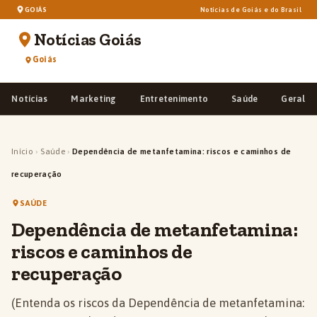
GOIÁS
Notícias de Goiás e do Brasil
Notícias Goiás
Goiás
Notícias
Marketing
Entretenimento
Saúde
Geral
Início
›
Saúde
›
Dependência de metanfetamina: riscos e caminhos de
recuperação
SAÚDE
Dependência de metanfetamina:
riscos e caminhos de
recuperação
(Entenda os riscos da Dependência de metanfetamina: