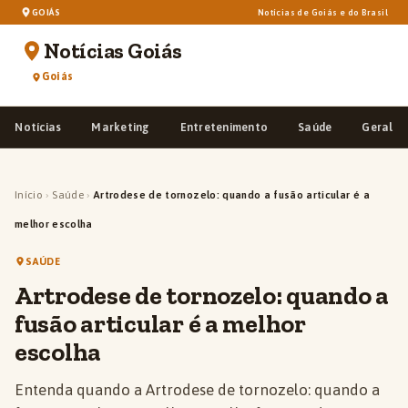
GOIÁS
Notícias de Goiás e do Brasil
Notícias Goiás
Goiás
Notícias
Marketing
Entretenimento
Saúde
Geral
Início
›
Saúde
›
Artrodese de tornozelo: quando a fusão articular é a
melhor escolha
SAÚDE
Artrodese de tornozelo: quando a
fusão articular é a melhor
escolha
Entenda quando a Artrodese de tornozelo: quando a