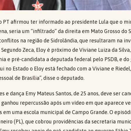
 PT afirmou ter informado ao presidente Lula que o mi
ena, seria um “infiltrado” da direita em Mato Grosso do S
onflitos na região de Sidrolândia, que resultaram na i
Segundo Zeca, Eloy é próximo de Viviane Luiza da Silva,
nia e pré-candidata a deputada federal pelo PSDB, e do
ui no Estado o Eloy está fechado com a Viviane e Riedel, 
ssoal de Brasília”, disse o deputado.
tes e dança Emy Mateus Santos, de 25 anos, deve ser ca
la ganhou repercussão após um vídeo em que aparece ve
s em uma escola municipal de Campo Grande. O episódio
neiro (PL), que cobrou providências da secretaria muni
Emy recebeu apoio do pré-candidato ao governo Fábio T