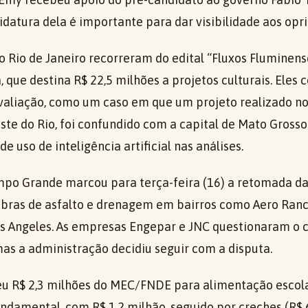
datura dela é importante para dar visibilidade aos opr
o Rio de Janeiro recorreram do edital “Fluxos Fluminens
, que destina R$ 22,5 milhões a projetos culturais. Eles
valiação, como um caso em que um projeto realizado n
te do Rio, foi confundido com a capital de Mato Grosso 
e uso de inteligência artificial nas análises.
mpo Grande marcou para terça-feira (16) a retomada da 
obras de asfalto e drenagem em bairros como Aero Ranc
s Angeles. As empresas Engepar e JNC questionaram o 
mas a administração decidiu seguir com a disputa.
eu R$ 2,3 milhões do MEC/FNDE para alimentação escola
undamental, com R$ 1,2 milhão, seguido por creches (R$ 6