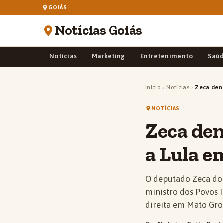
GOIÁS
Notícias Goiás
Notícias
Marketing
Entretenimento
Saú
Início
›
Notícias
›
Zeca denu
NOTÍCIAS
Zeca den
a Lula 
O deputado Zeca do 
ministro dos Povos I
direita em Mato Gro