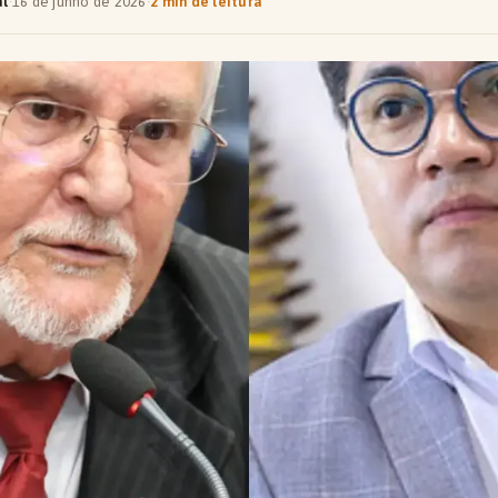
al
·
16 de junho de 2026
·
2 min de leitura