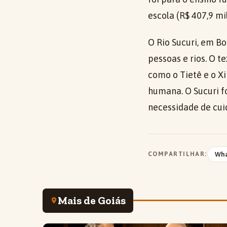
escola (R$ 407,9 m
O Rio Sucuri, em Bo
pessoas e rios. O t
como o Tietê e o X
humana. O Sucuri fo
necessidade de cu
COMPARTILHAR:
Wh
Mais de Goiás