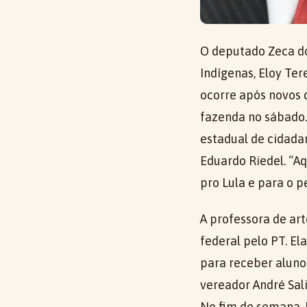
O deputado Zeca do
Indígenas, Eloy Ter
ocorre após novos c
fazenda no sábado. 
estadual de cidada
Eduardo Riedel. “Aq
pro Lula e para o pe
A professora de ar
federal pelo PT. E
para receber aluno
vereador André Sali
No fim de semana, 