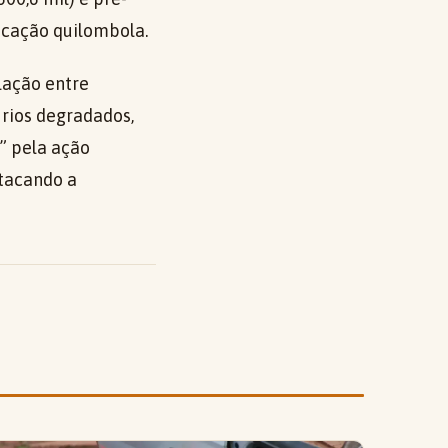
ucação quilombola.
elação entre
 rios degradados,
” pela ação
stacando a