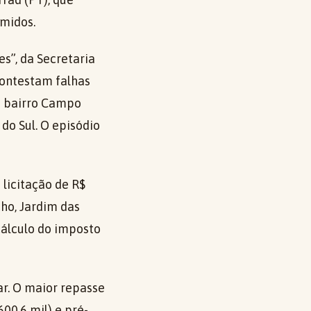
imidos.
es”, da Secretaria
 contestam falhas
o bairro Campo
do Sul. O episódio
licitação de R$
ho, Jardim das
cálculo do imposto
r. O maior repasse
00,6 mil) e pré-