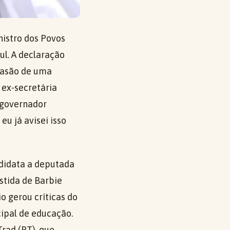
nistro dos Povos
ul. A declaração
nvasão de uma
 ex-secretária
 governador
eu já avisei isso
ndidata a deputada
stida de Barbie
 gerou críticas do
cipal de educação.
rad (PT), que