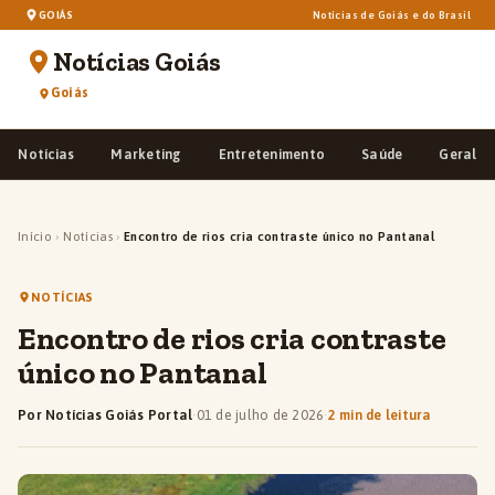
GOIÁS
Notícias de Goiás e do Brasil
Notícias Goiás
Goiás
Notícias
Marketing
Entretenimento
Saúde
Geral
Início
›
Notícias
›
Encontro de rios cria contraste único no Pantanal
NOTÍCIAS
Encontro de rios cria contraste
único no Pantanal
Por Notícias Goiás Portal
·
01 de julho de 2026
·
2 min de leitura