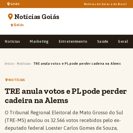
GOIÁS
Notícias de Goiás e do Brasil
Notícias Goiás
Goiás
Notícias
Marketing
Entretenimento
Saúde
Geral
Início
›
Notícias
›
TRE anula votos e PL pode perder cadeira na Alems
NOTÍCIAS
TRE anula votos e PL pode perder
cadeira na Alems
O Tribunal Regional Eleitoral de Mato Grosso do Sul
(TRE-MS) anulou os 32.566 votos recebidos pelo ex-
deputado federal Loester Carlos Gomes de Souza,