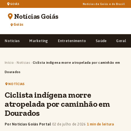
GOIÁS
Notícias de Goiás e do Brasil
Notícias Goiás
Goiás
Notícias
Marketing
Entretenimento
Saúde
Geral
Início
›
Notícias
›
Ciclista indígena morre atropelada por caminhão em
Dourados
NOTÍCIAS
Ciclista indígena morre
atropelada por caminhão em
Dourados
Por Notícias Goiás Portal
·
02 de julho de 2026
·
1 min de leitura