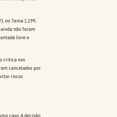
), no Tema 1.199,
e ainda não foram
ontade livre e
 crítica nos
oram cancelados por
itar riscos
esmo caso. A decisão