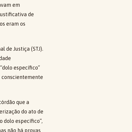
tavam em
stificativa de
ços eram os
 de Justiça (STJ).
idade
“dolo específico”
iu conscientemente
córdão que a
erização do ato de
 dolo específico”,
mas não há provas