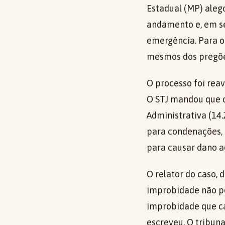
Estadual (MP) aleg
andamento e, em se
emergência. Para o 
mesmos dos pregõe
O processo foi reav
O STJ mandou que o
Administrativa (14
para condenações, 
para causar dano a
O relator do caso,
improbidade não po
improbidade que ca
escreveu. O tribuna