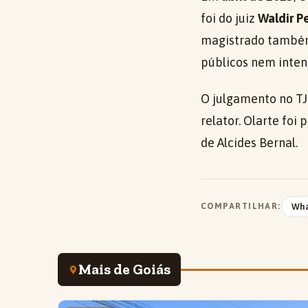
foi do juiz
Waldir P
magistrado também
públicos nem inten
O julgamento no TJ
relator. Olarte fo
de Alcides Bernal.
COMPARTILHAR:
Wh
Mais de Goiás