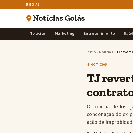
GOIÁS
Notícias Goiás
Notícias
Marketing
Entretenimento
Saú
Início
›
Notícias
›
TJ revert
NOTÍCIAS
TJ rever
contrato
O Tribunal de Justiç
condenação do ex-p
ação de improbidade