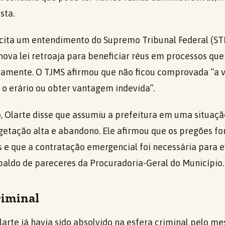
sta.
ita um entendimento do Supremo Tribunal Federal (STF
nova lei retroaja para beneficiar réus em processos qu
ivamente. O TJMS afirmou que não ficou comprovada “a v
 o erário ou obter vantagem indevida”.
, Olarte disse que assumiu a prefeitura em uma situação
getação alta e abandono. Ele afirmou que os pregões f
 e que a contratação emergencial foi necessária para ev
spaldo de pareceres da Procuradoria-Geral do Município.
riminal
Olarte já havia sido absolvido na esfera criminal pelo m