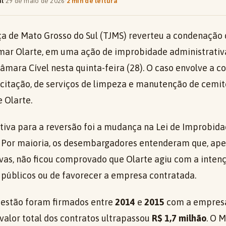
al
·
29 de maio de 2026
·
2 min de leitura
iça de Mato Grosso do Sul (TJMS) reverteu a condenação 
ar Olarte, em uma ação de improbidade administrativa.
âmara Cível nesta quinta-feira (28). O caso envolve a c
icitação, de serviços de limpeza e manutenção de cemit
 Olarte.
cativa para a reversão foi a mudança na Lei de Improbida
Por maioria, os desembargadores entenderam que, apes
ivas, não ficou comprovado que Olarte agiu com a inten
s públicos ou de favorecer a empresa contratada.
uestão foram firmados entre
2014
e
2015
com a empresa
 valor total dos contratos ultrapassou
R$ 1,7 milhão
. O M