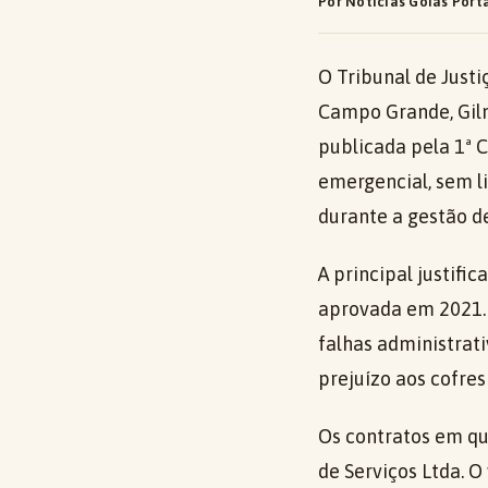
Por Notícias Goiás Port
O Tribunal de Just
Campo Grande, Gilm
publicada pela 1ª C
emergencial, sem l
durante a gestão de
A principal justifi
aprovada em 2021. 
falhas administrat
prejuízo aos cofre
Os contratos em q
de Serviços Ltda. O