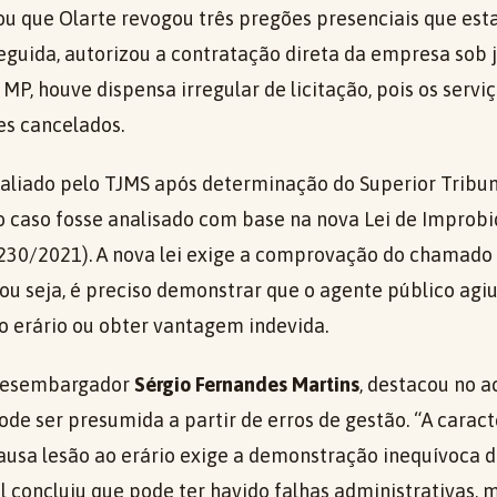
ou que Olarte revogou três pregões presenciais que es
guida, autorizou a contratação direta da empresa sob ju
MP, houve dispensa irregular de licitação, pois os servi
s cancelados.
aliado pelo TJMS após determinação do Superior Tribunal
 caso fosse analisado com base na nova Lei de Improb
.230/2021). A nova lei exige a comprovação do chamado 
ou seja, é preciso demonstrar que o agente público ag
o erário ou obter vantagem indevida.
 desembargador
Sérgio Fernandes Martins
, destacou no a
de ser presumida a partir de erros de gestão. “A caract
usa lesão ao erário exige a demonstração inequívoca do
l concluiu que pode ter havido falhas administrativas, 