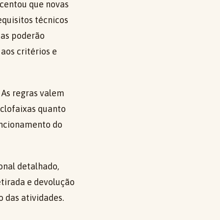
scentou que novas
quisitos técnicos
das poderão
aos critérios e
 As regras valem
ciclofaixas quanto
uncionamento do
onal detalhado,
etirada e devolução
 das atividades.