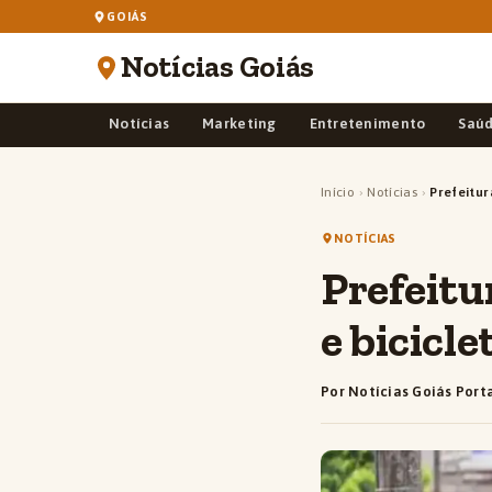
GOIÁS
Notícias Goiás
Notícias
Marketing
Entretenimento
Saú
Início
›
Notícias
›
Prefeitur
NOTÍCIAS
Prefeitu
e bicicle
Por Notícias Goiás Port