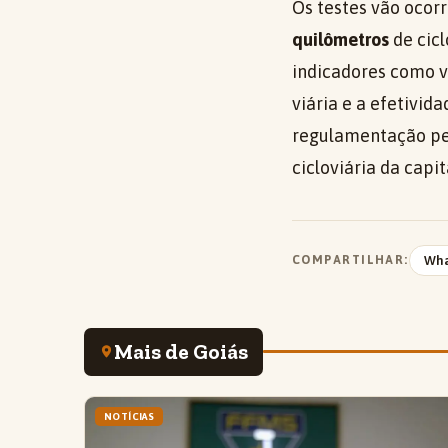
Os testes vão ocor
quilômetros
de cicl
indicadores como vo
viária e a efetivid
regulamentação per
cicloviária da capit
COMPARTILHAR:
Wh
Mais de Goiás
NOTÍCIAS