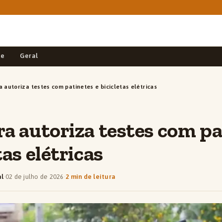
de
Geral
a autoriza testes com patinetes e bicicletas elétricas
ra autoriza testes com p
tas elétricas
al
·
02 de julho de 2026
·
2 min de leitura