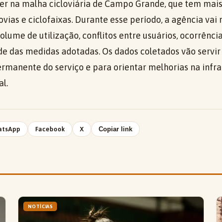
rer na malha cicloviária de Campo Grande, que tem mai
ovias e ciclofaixas. Durante esse período, a agência vai
lume de utilização, conflitos entre usuários, ocorrênci
ade das medidas adotadas. Os dados coletados vão servir
manente do serviço e para orientar melhorias na infra
al.
atsApp
Facebook
X
Copiar link
NOTÍCIAS