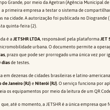
mpo Grande, por meio da Agetran (Agência Municipal de
ou a primeira empresa a testar o sistema de compartilh
cas na cidade. A autorização foi publicada no Diogrande (
a quinta-feira (2).
ada é a
JETSHR LTDA
, responsável pela plataforma
JET 
micromobilidade urbana. O documento permite a opera
ias
, prazo que pode ser prorrogado uma única vez por ig
 dias
de testes.
tua em dezenas de cidades brasileiras e latino-american
o de Janeiro (RJ)
e
Niterói (RJ)
. O serviço funciona por apl
ueia os equipamentos por meio da leitura de um QR Code
 que, até o momento, a JETSHR é a única empresa que 