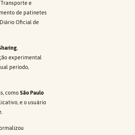
 Transporte e
amento de patinetes
Diário Oficial de
Sharing
,
ção experimental
ual período,
as, como
São Paulo
icativo, e o usuário
.
formalizou