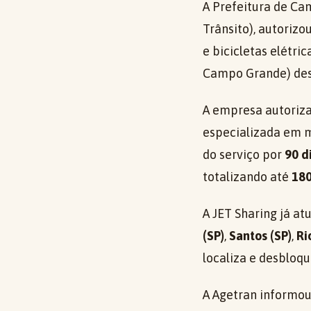
A Prefeitura de Ca
Trânsito), autoriz
e bicicletas elétri
Campo Grande) dest
A empresa autoriz
especializada em 
do serviço por
90 d
totalizando até
180
A JET Sharing já a
(SP)
,
Santos (SP)
,
Ri
localiza e desbloq
A Agetran informou