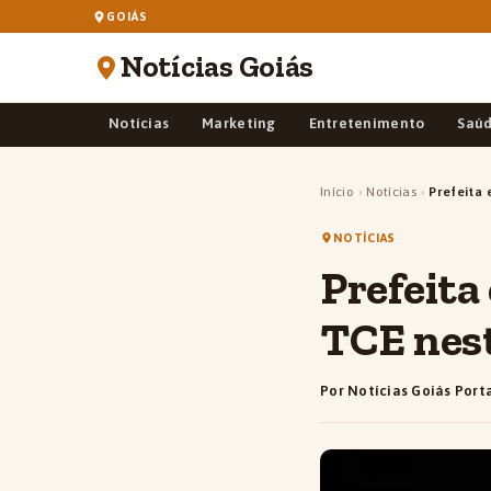
GOIÁS
Notícias Goiás
Notícias
Marketing
Entretenimento
Saú
Início
›
Notícias
›
Prefeita 
NOTÍCIAS
Prefeita
TCE nes
Por Notícias Goiás Port