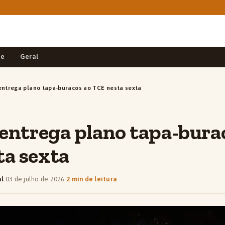
de
Geral
entrega plano tapa-buracos ao TCE nesta sexta
 entrega plano tapa-bura
ta sexta
al
·
03 de julho de 2026
·
2 min de leitura