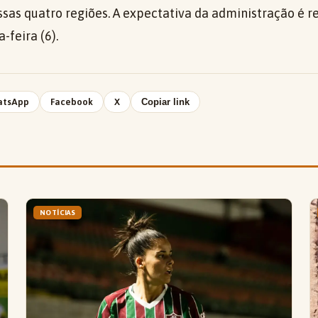
as quatro regiões. A expectativa da administração é r
feira (6).
atsApp
Facebook
X
Copiar link
NOTÍCIAS