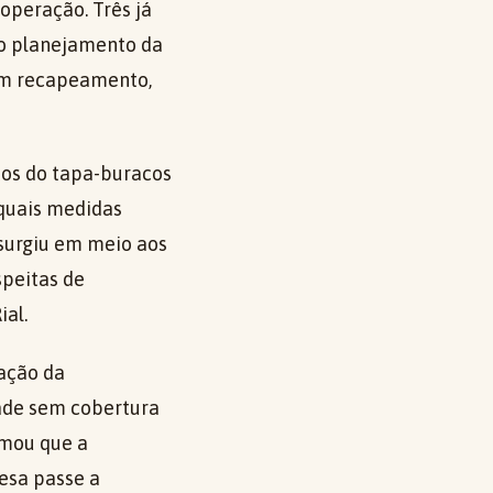
 operação. Três já
 o planejamento da
em recapeamento,
atos do tapa-buracos
 quais medidas
 surgiu em meio aos
peitas de
ial.
ação da
dade sem cobertura
rmou que a
esa passe a