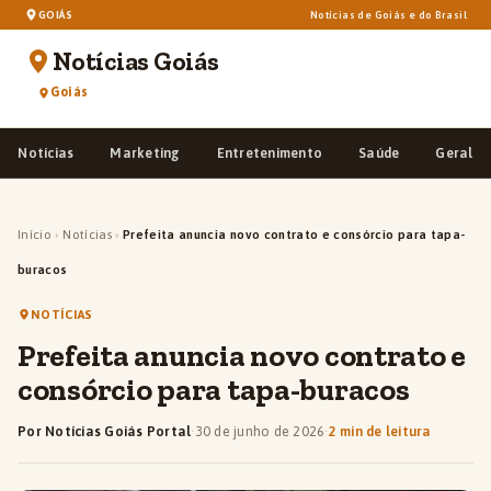
GOIÁS
Notícias de Goiás e do Brasil
Notícias Goiás
Goiás
Notícias
Marketing
Entretenimento
Saúde
Geral
Início
›
Notícias
›
Prefeita anuncia novo contrato e consórcio para tapa-
buracos
NOTÍCIAS
Prefeita anuncia novo contrato e
consórcio para tapa-buracos
Por Notícias Goiás Portal
·
30 de junho de 2026
·
2 min de leitura