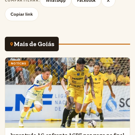
WhatsApp
Facebook
X
COMPARTILHAR:
Copiar link
Mais de Goiás
NOTÍCIAS
Juventude AG enfrenta ACBF por vaga na final