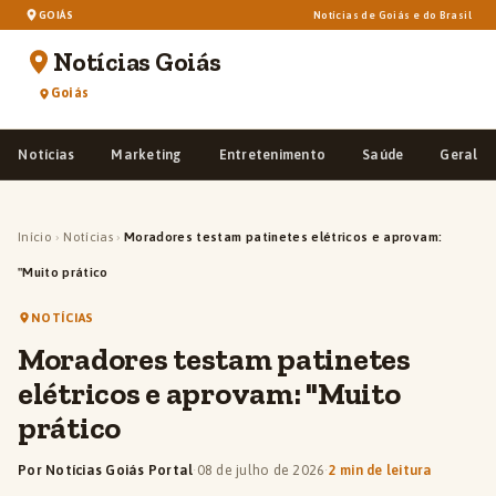
GOIÁS
Notícias de Goiás e do Brasil
Notícias Goiás
Goiás
Notícias
Marketing
Entretenimento
Saúde
Geral
Início
›
Notícias
›
Moradores testam patinetes elétricos e aprovam:
"Muito prático
NOTÍCIAS
Moradores testam patinetes
elétricos e aprovam: "Muito
prático
Por Notícias Goiás Portal
·
08 de julho de 2026
·
2 min de leitura