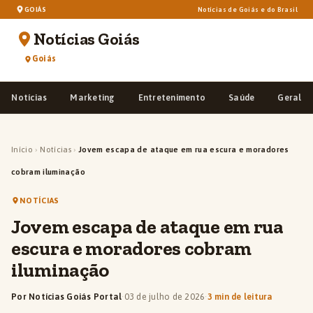
GOIÁS
Notícias de Goiás e do Brasil
Notícias Goiás
Goiás
Notícias
Marketing
Entretenimento
Saúde
Geral
Início
›
Notícias
›
Jovem escapa de ataque em rua escura e moradores
cobram iluminação
NOTÍCIAS
Jovem escapa de ataque em rua
escura e moradores cobram
iluminação
Por Notícias Goiás Portal
·
03 de julho de 2026
·
3 min de leitura