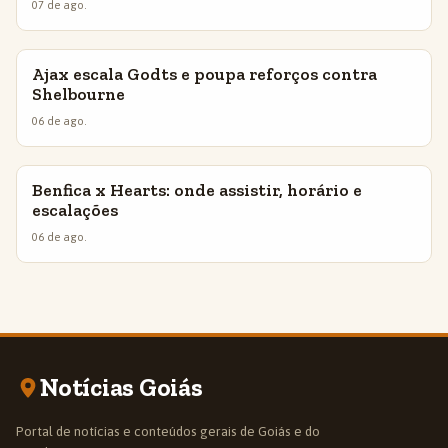
07 de ago.
Ajax escala Godts e poupa reforços contra
INSIGHTS
Shelbourne
06 de ago.
Benfica x Hearts: onde assistir, horário e
INSIGHTS
escalações
06 de ago.
Notícias Goiás
Portal de notícias e conteúdos gerais de Goiás e do