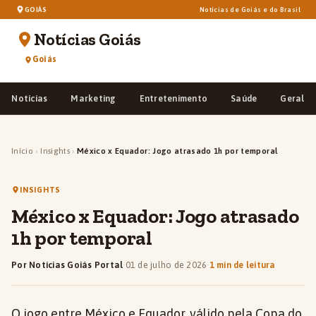
GOIÁS
Notícias de Goiás e do Brasil
Notícias Goiás
Goiás
Notícias
Marketing
Entretenimento
Saúde
Geral
Início
›
Insights
›
México x Equador: Jogo atrasado 1h por temporal
INSIGHTS
México x Equador: Jogo atrasado
1h por temporal
Por Notícias Goiás Portal
·
01 de julho de 2026
·
1 min de leitura
O jogo entre México e Equador, válido pela Copa do