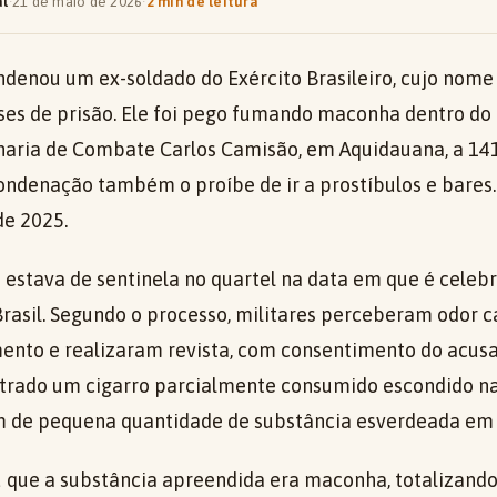
al
·
21 de maio de 2026
·
2 min de leitura
ondenou um ex-soldado do Exército Brasileiro, cujo nome 
ses de prisão. Ele foi pego fumando maconha dentro do 
aria de Combate Carlos Camisão, em Aquidauana, a 14
ndenação também o proíbe de ir a prostíbulos e bares.
de 2025.
 estava de sentinela no quartel na data em que é celeb
rasil. Segundo o processo, militares perceberam odor ca
nto e realizaram revista, com consentimento do acusa
ntrado um cigarro parcialmente consumido escondido na
m de pequena quantidade de substância esverdeada em 
u que a substância apreendida era maconha, totaliza