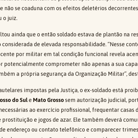
ue não se coaduna com os efeitos deletérios decorrentes
 o juiz.
ltou ainda que o então soldado estava de plantão na re
considerada de elevada responsabilidade. “Nesse conte
cente por militar em tal condição funcional revela ace
or potencialmente comprometer não apenas a sua capac
mbém a própria segurança da Organização Militar”, des
utelares impostas pela Justiça, o ex-soldado está proib
osso do Sul
e
Mato Grosso
sem autorização judicial, po
 necessárias ao exercício profissional, frequentar casas
 de prostituição e jogos de azar. Ele também deverá com
de endereço ou contato telefônico e comparecer trime