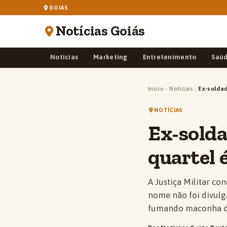
GOIÁS
Notícias Goiás
Notícias
Marketing
Entretenimento
Saú
Início
›
Notícias
›
Ex-soldad
NOTÍCIAS
Ex-sold
quartel é
A Justiça Militar co
nome não foi divulga
fumando maconha d