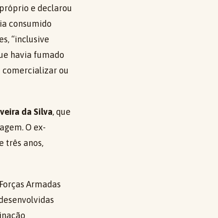
próprio e declarou
avia consumido
s, “inclusive
que havia fumado
 comercializar ou
veira da Silva
, que
dagem. O ex-
 três anos,
 Forças Armadas
 desenvolvidas
tinação