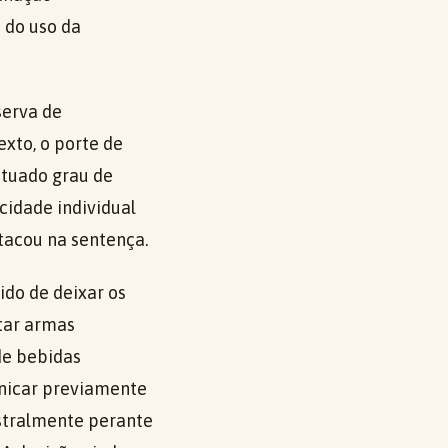
 do uso da
serva de
xto, o porte de
ntuado grau de
idade individual
tacou na sentença.
ido de deixar os
rtar armas
 de bebidas
unicar previamente
stralmente perante