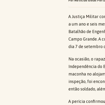
Por Notícias Goiás Port
A Justiça Militar c
a um ano e seis me
Batalhão de Engenh
Campo Grande. A co
dia 7 de setembro 
Na ocasião, o rapaz
Independência do B
maconha no alojame
inspeção, foi enco
então soldado, alé
A perícia confirmo