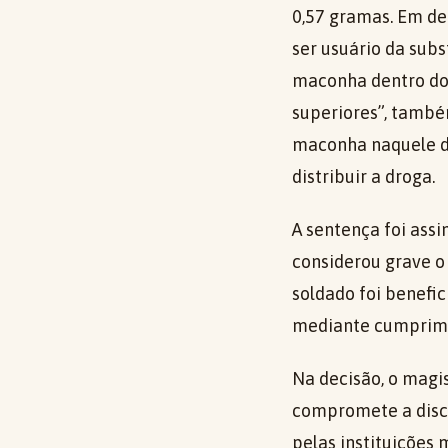
0,57 gramas. Em de
ser usuário da subs
maconha dentro do q
superiores”, també
maconha naquele di
distribuir a droga.
A sentença foi assi
considerou grave o
soldado foi benefi
mediante cumprime
Na decisão, o magi
compromete a discip
pelas instituições 