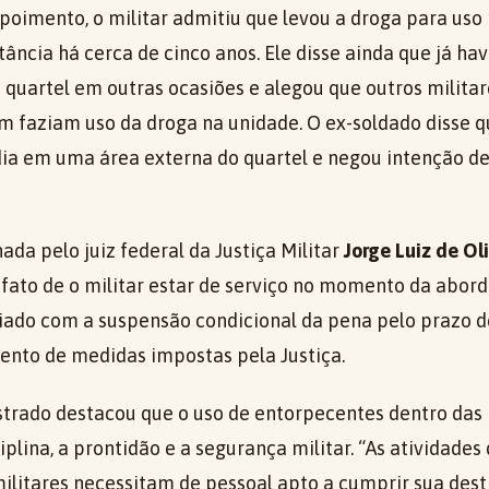
poimento, o militar admitiu que levou a droga para uso 
tância há cerca de cinco anos. Ele disse ainda que já h
uartel em outras ocasiões e alegou que outros militare
m faziam uso da droga na unidade. O ex-soldado disse 
a em uma área externa do quartel e negou intenção de
nada pelo juiz federal da Justiça Militar
Jorge Luiz de Oli
 fato de o militar estar de serviço no momento da abor
ciado com a suspensão condicional da pena pelo prazo de
nto de medidas impostas pela Justiça.
strado destacou que o uso de entorpecentes dentro das
lina, a prontidão e a segurança militar. “As atividades
militares necessitam de pessoal apto a cumprir sua des