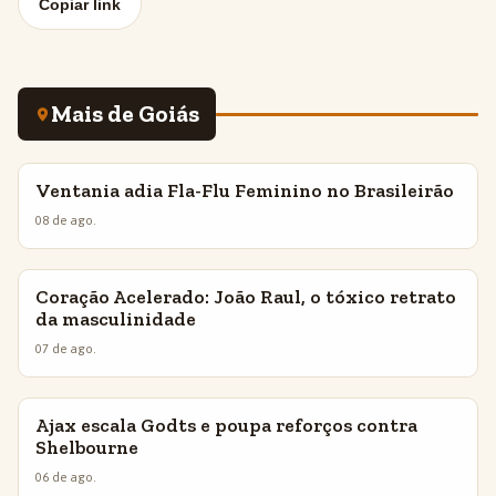
Copiar link
Mais de Goiás
Ventania adia Fla-Flu Feminino no Brasileirão
INSIGHTS
08 de ago.
Coração Acelerado: João Raul, o tóxico retrato
INSIGHTS
da masculinidade
07 de ago.
Ajax escala Godts e poupa reforços contra
INSIGHTS
Shelbourne
06 de ago.