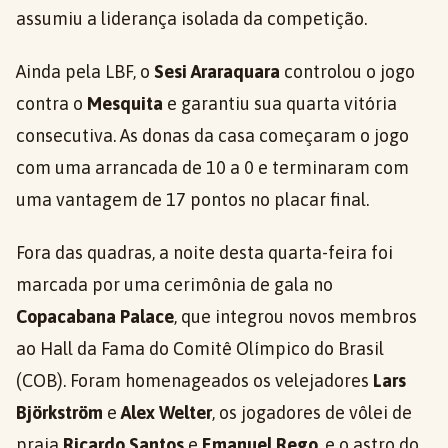
assumiu a liderança isolada da competição.
Ainda pela LBF, o
Sesi Araraquara
controlou o jogo
contra o
Mesquita
e garantiu sua quarta vitória
consecutiva. As donas da casa começaram o jogo
com uma arrancada de 10 a 0 e terminaram com
uma vantagem de 17 pontos no placar final.
Fora das quadras, a noite desta quarta-feira foi
marcada por uma cerimônia de gala no
Copacabana Palace
, que integrou novos membros
ao Hall da Fama do Comitê Olímpico do Brasil
(COB). Foram homenageados os velejadores
Lars
Björkström
e
Alex Welter
, os jogadores de vôlei de
praia
Ricardo Santos
e
Emanuel Rego
, e o astro do