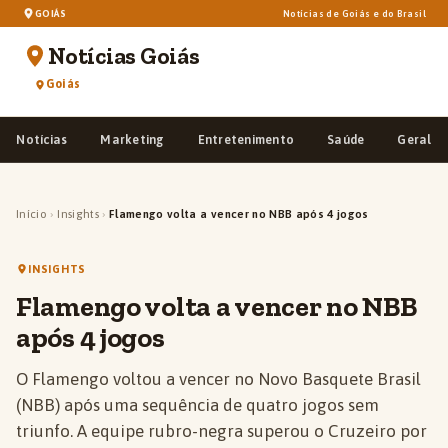
GOIÁS
Notícias de Goiás e do Brasil
Notícias Goiás
Goiás
Notícias
Marketing
Entretenimento
Saúde
Geral
Início
›
Insights
›
Flamengo volta a vencer no NBB após 4 jogos
INSIGHTS
Flamengo volta a vencer no NBB
após 4 jogos
O Flamengo voltou a vencer no Novo Basquete Brasil
(NBB) após uma sequência de quatro jogos sem
triunfo. A equipe rubro-negra superou o Cruzeiro por