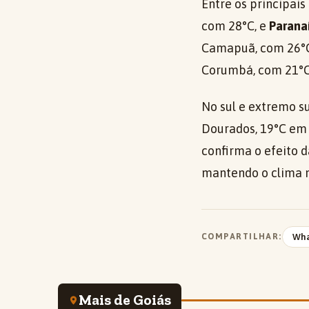
Entre os principai
com 28°C, e
Parana
Camapuã, com 26°C,
Corumbá, com 21°C
No sul e extremo s
Dourados, 19°C em 
confirma o efeito d
mantendo o clima ma
COMPARTILHAR:
Wh
Mais de Goiás