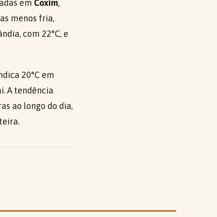
tradas em
Coxim
,
s menos fria,
ndia, com 22°C, e
indica 20°C em
. A tendência
as ao longo do dia,
eira.