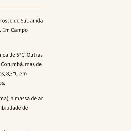
osso do Sul, ainda
na. Em Campo
ica de 6°C. Outras
m Corumbá, mas de
as, 8,3°C em
os.
ma), a massa de ar
ibilidade de