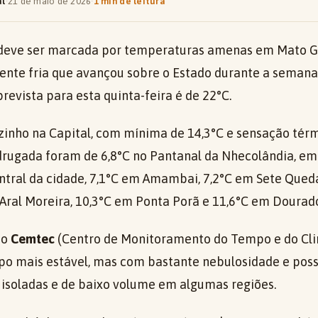
al
·
21 de maio de 2026
·
1 min de leitura
) deve ser marcada por temperaturas amenas em Mato Gr
frente fria que avançou sobre o Estado durante a sema
evista para esta quinta-feira é de 22°C.
zinho na Capital, com mínima de 14,3°C e sensação térm
rugada foram de 6,8°C no Pantanal da Nhecolândia, e
entral da cidade, 7,1°C em Amambai, 7,2°C em Sete Qued
 Aral Moreira, 10,3°C em Ponta Porã e 11,6°C em Dourad
do
Cemtec
(Centro de Monitoramento do Tempo e do Cli
o mais estável, mas com bastante nebulosidade e poss
isoladas e de baixo volume em algumas regiões.