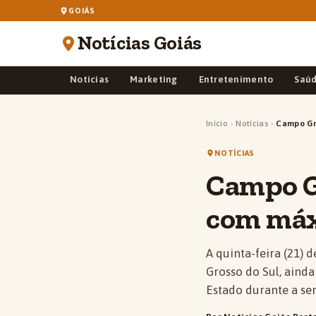
GOIÁS
Notícias Goiás
Notícias
Marketing
Entretenimento
Saú
Início
›
Notícias
›
Campo Gr
NOTÍCIAS
Campo G
com máx
A quinta-feira (21)
Grosso do Sul, ainda
Estado durante a s