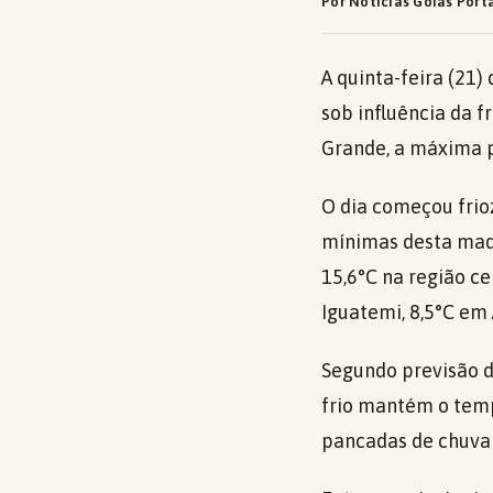
Por Notícias Goiás Port
A quinta-feira (21
sob influência da 
Grande, a máxima pr
O dia começou frio
mínimas desta mad
15,6°C na região c
Iguatemi, 8,5°C em
Segundo previsão 
frio mantém o temp
pancadas de chuva 