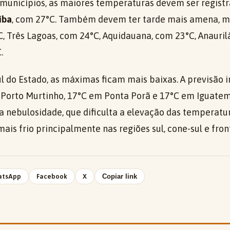
s municípios, as maiores temperaturas devem ser regis
íba
, com 27°C. Também devem ter tarde mais amena, ma
 Três Lagoas, com 24°C, Aquidauana, com 23°C, Anaurilâ
.
ul do Estado, as máximas ficam mais baixas. A previsão 
Porto Murtinho, 17°C em Ponta Porã e 17°C em Iguatemi
a nebulosidade, que dificulta a elevação das temperatur
is frio principalmente nas regiões sul, cone-sul e front
atsApp
Facebook
X
Copiar link