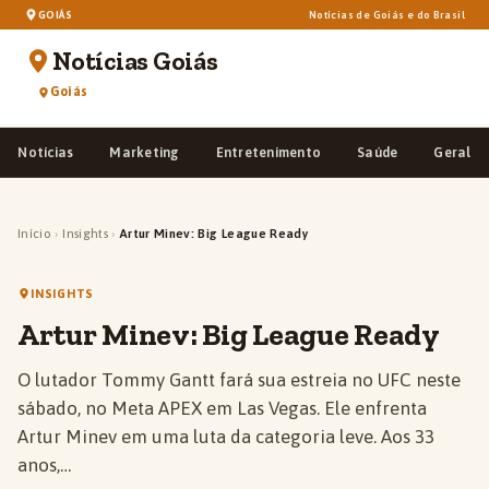
GOIÁS
Notícias de Goiás e do Brasil
Notícias Goiás
Goiás
Notícias
Marketing
Entretenimento
Saúde
Geral
Início
›
Insights
›
Artur Minev: Big League Ready
INSIGHTS
Artur Minev: Big League Ready
O lutador Tommy Gantt fará sua estreia no UFC neste
sábado, no Meta APEX em Las Vegas. Ele enfrenta
Artur Minev em uma luta da categoria leve. Aos 33
anos,…