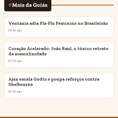
Mais de Goiás
Ventania adia Fla-Flu Feminino no Brasileirão
INSIGHTS
08 de ago.
Coração Acelerado: João Raul, o tóxico retrato
INSIGHTS
da masculinidade
07 de ago.
Ajax escala Godts e poupa reforços contra
INSIGHTS
Shelbourne
06 de ago.