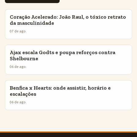
Coração Acelerado: João Raul, o tóxico retrato
INSIGHTS
da masculinidade
07 de ago.
Ajax escala Godts e poupa reforços contra
INSIGHTS
Shelbourne
06 de ago.
Benfica x Hearts: onde assistir, horário e
INSIGHTS
escalações
06 de ago.