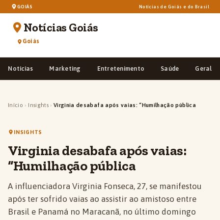
GOIÁS
Notícias de Goiás e do Brasil
Notícias Goiás
Goiás
Notícias
Marketing
Entretenimento
Saúde
Geral
Início
›
Insights
›
Virginia desabafa após vaias: “Humilhação pública
INSIGHTS
Virginia desabafa após vaias:
“Humilhação pública
A influenciadora Virginia Fonseca, 27, se manifestou
após ter sofrido vaias ao assistir ao amistoso entre
Brasil e Panamá no Maracanã, no último domingo