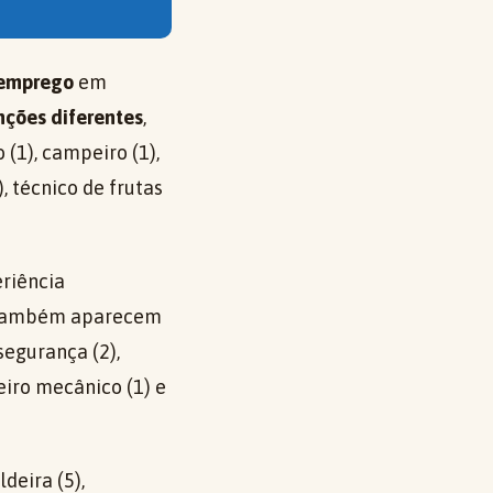
 emprego
em
nções diferentes
,
(1), campeiro (1),
 técnico de frutas
eriência
, também aparecem
segurança (2),
neiro mecânico (1) e
deira (5),