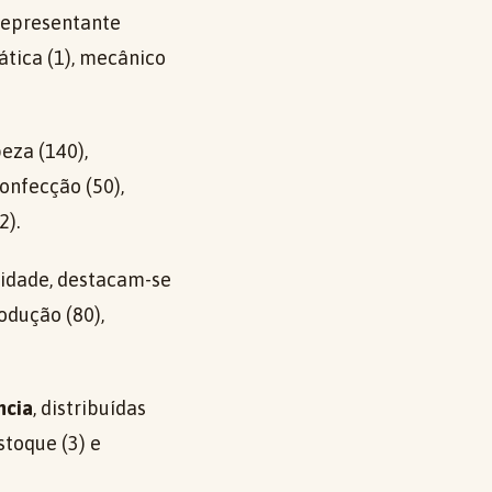
 representante
tica (1), mecânico
eza (140),
confecção (50),
2).
lidade, destacam-se
odução (80),
ncia
, distribuídas
stoque (3) e