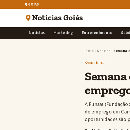
GOIÁS
Notícias Goiás
Notícias
Marketing
Entretenimento
Saú
Início
›
Notícias
›
Semana c
NOTÍCIAS
Semana 
emprego
A Funsat (Fundação 
de emprego em Camp
oportunidades são p