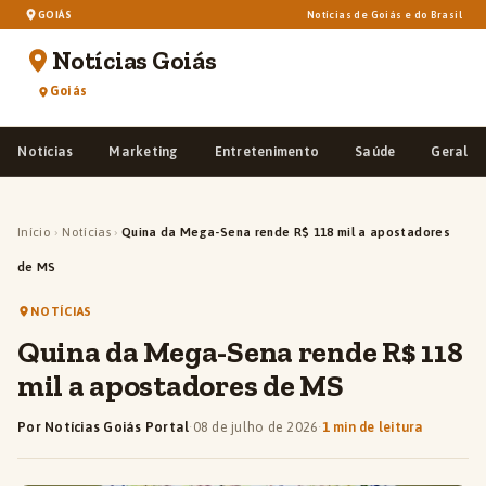
GOIÁS
Notícias de Goiás e do Brasil
Notícias Goiás
Goiás
Notícias
Marketing
Entretenimento
Saúde
Geral
Início
›
Notícias
›
Quina da Mega-Sena rende R$ 118 mil a apostadores
de MS
NOTÍCIAS
Quina da Mega-Sena rende R$ 118
mil a apostadores de MS
Por Notícias Goiás Portal
·
08 de julho de 2026
·
1 min de leitura