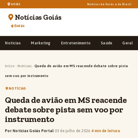
GOIÁS
Notícias de Goiás e do Brasil
Notícias Goiás
Goiás
Notícias
Marketing
Entretenimento
Saúde
Geral
Início
›
Notícias
›
Queda de avião em MS reacende debate sobre pista
sem voo por instrumento
NOTÍCIAS
Queda de avião em MS reacende
debate sobre pista sem voo por
instrumento
Por Notícias Goiás Portal
·
03 de julho de 2026
·
4 min de leitura