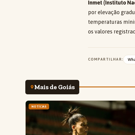
Inmet (Instituto N
por elevação gradu
temperaturas míni
os valores registra
COMPARTILHAR:
Wh
Mais de Goiás
NOTÍCIAS