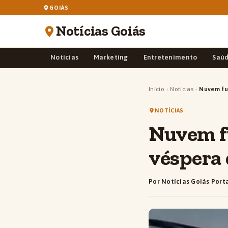
GOIÁS
Notícias Goiás
Notícias
Marketing
Entretenimento
Saú
Início
›
Notícias
›
Nuvem fu
NOTÍCIAS
Nuvem fu
véspera
Por Notícias Goiás Port