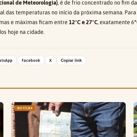
acional de Meteorologia)
, é de frio concentrado no fim 
al das temperaturas no início da próxima semana. Para 
mas e máximas ficam entre
12°C e 27°C
, exatamente 6
dos hoje na cidade.
atsApp
Facebook
X
Copiar link
NOTÍCIAS