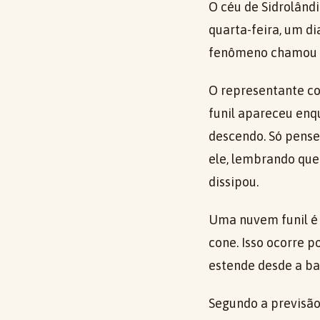
O céu de Sidrolând
quarta-feira, um d
fenômeno chamou a
O representante c
funil apareceu enqu
descendo. Só pensei
ele, lembrando que
dissipou.
Uma nuvem funil é
cone. Isso ocorre p
estende desde a ba
Segundo a previsão