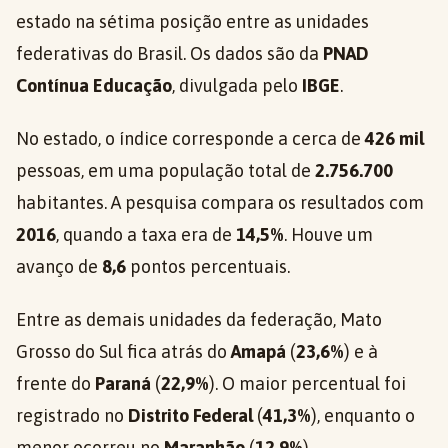
estado na sétima posição entre as unidades
federativas do Brasil. Os dados são da
PNAD
Contínua Educação
, divulgada pelo
IBGE
.
No estado, o índice corresponde a cerca de
426 mil
pessoas, em uma população total de
2.756.700
habitantes. A pesquisa compara os resultados com
2016
, quando a taxa era de
14,5%
. Houve um
avanço de
8,6
pontos percentuais.
Entre as demais unidades da federação, Mato
Grosso do Sul fica atrás do
Amapá
(
23,6%
) e à
frente do
Paraná
(
22,9%
). O maior percentual foi
registrado no
Distrito Federal
(
41,3%
), enquanto o
menor ocorreu no
Maranhão
(
12,9%
).