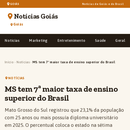
GOIÁS
Notícias de Goiás e do Brasil
Notícias Goiás
Goiás
Notícias
Marketing
Entretenimento
Saúde
Geral
Início
›
Notícias
›
MS tem 7ª maior taxa de ensino superior do Brasil
NOTÍCIAS
MS tem 7ª maior taxa de ensino
superior do Brasil
Mato Grosso do Sul registrou que 23,1% da população
com 25 anos ou mais possuía diploma universitário
em 2025. O percentual coloca o estado na sétima