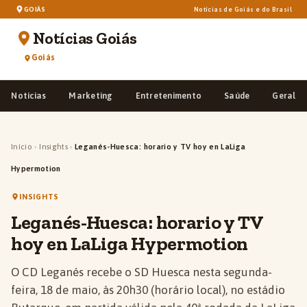
GOIÁS
Notícias de Goiás e do Brasil
Notícias Goiás
Goiás
Notícias
Marketing
Entretenimento
Saúde
Geral
Início
›
Insights
›
Leganés-Huesca: horario y TV hoy en LaLiga
Hypermotion
INSIGHTS
Leganés-Huesca: horario y TV
hoy en LaLiga Hypermotion
O CD Leganés recebe o SD Huesca nesta segunda-
feira, 18 de maio, às 20h30 (horário local), no estádio