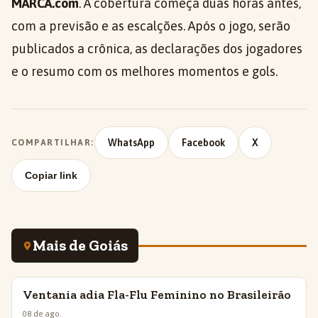
MARCA.com
. A cobertura começa duas horas antes,
com a previsão e as escalções. Após o jogo, serão
publicados a crônica, as declarações dos jogadores
e o resumo com os melhores momentos e gols.
WhatsApp
Facebook
X
COMPARTILHAR:
Copiar link
Mais de Goiás
Ventania adia Fla-Flu Feminino no Brasileirão
INSIGHTS
08 de ago.