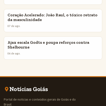
Coração Acelerado: João Raul, o tóxico retrato
INSIGHTS
da masculinidade
07 de ago.
Ajax escala Godts e poupa reforços contra
INSIGHTS
Shelbourne
06 de ago.
Notícias Goiás
Portal de notícias e conteúdos gerais de Goiás e do
Brasil