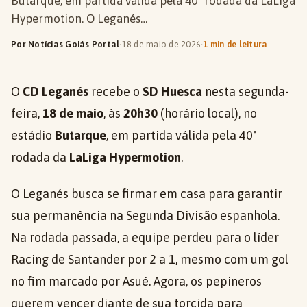
Butarque, em partida válida pela 40ª rodada da LaLiga
Hypermotion. O Leganés…
Por Notícias Goiás Portal
·
18 de maio de 2026
·
1 min de leitura
O
CD Leganés
recebe o
SD Huesca
nesta segunda-
feira,
18 de maio
, às
20h30
(horário local), no
estádio
Butarque
, em partida válida pela 40ª
rodada da
LaLiga Hypermotion
.
O Leganés busca se firmar em casa para garantir
sua permanência na Segunda Divisão espanhola.
Na rodada passada, a equipe perdeu para o líder
Racing de Santander por 2 a 1, mesmo com um gol
no fim marcado por Asué. Agora, os pepineros
querem vencer diante de sua torcida para