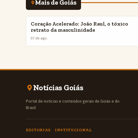
Mais de Goiás
Coração Acelerado: João Raul, o tóxico
INSIGHTS
retrato da masculinidade
07 de ago.
Notícias Goiás
Portal de notícias e conteúdos gerais de Goiás e do
Brasil
EDITORIAS
INSTITUCIONAL