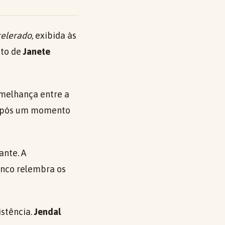
elerado
, exibida às
eto de
Janete
melhança entre a
a após um momento
ante. A
enco relembra os
istência.
Jendal