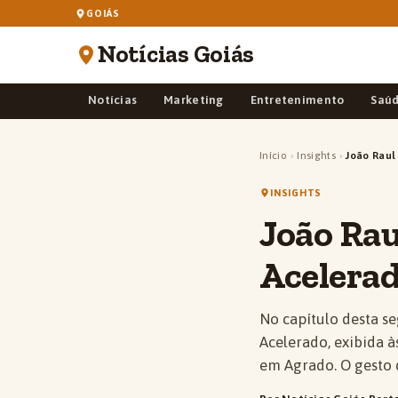
GOIÁS
Notícias Goiás
Notícias
Marketing
Entretenimento
Saú
Início
›
Insights
›
João Raul
INSIGHTS
João Rau
Acelera
No capítulo desta s
Acelerado, exibida à
em Agrado. O gesto 