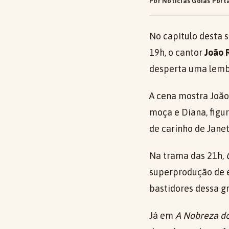
Por Notícias Goiás Port
No capítulo desta 
19h, o cantor
João 
desperta uma lembr
A cena mostra João
moça e Diana, figu
de carinho de Jane
Na trama das 21h,
superprodução de e
bastidores dessa g
Já em
A Nobreza d