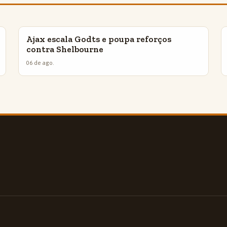
Ajax escala Godts e poupa reforços
INSIGHTS
contra Shelbourne
06 de ago.