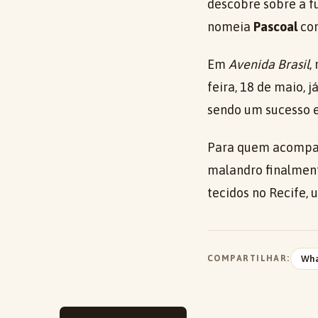
descobre sobre a f
nomeia
Pascoal
com
Em
Avenida Brasil
,
feira, 18 de maio, 
sendo um sucesso e
Para quem acomp
malandro finalment
tecidos no Recife,
COMPARTILHAR:
Wh