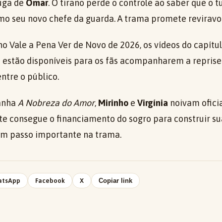
uga de
Omar
. O tirano perde o controle ao saber que o 
o seu novo chefe da guarda. A trama promete reviravol
 no Vale a Pena Ver de Novo de 2026, os vídeos do capítu
já estão disponíveis para os fãs acompanharem a reprise
ntre o público.
anha
A Nobreza do Amor
,
Mirinho
e
Virgínia
noivam ofici
e consegue o financiamento do sogro para construir su
 um passo importante na trama.
atsApp
Facebook
X
Copiar link