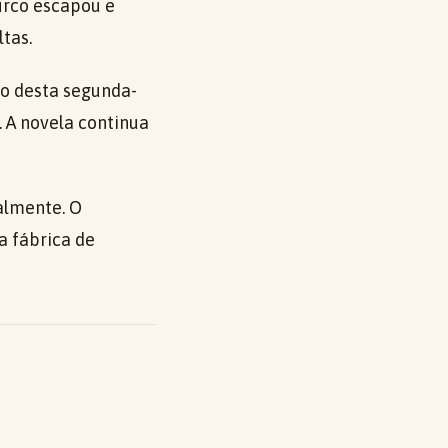
turco escapou e
tas.
lo desta segunda-
. A novela continua
almente. O
a fábrica de