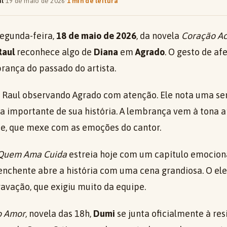
al
·
19 de maio de 2026
·
1 min de leitura
segunda-feira,
18 de maio de 2026
, da novela
Coração Ac
Raul
reconhece algo de
Diana
em
Agrado
. O gesto de af
ança do passado do artista.
 Raul observando Agrado com atenção. Ele nota uma se
ra importante de sua história. A lembrança vem à ton
te, que mexe com as emoções do cantor.
Quem Ama Cuida
estreia hoje com um capítulo emocion
nchente abre a história com uma cena grandiosa. O el
ravação, que exigiu muito da equipe.
o Amor
, novela das 18h,
Dumi
se junta oficialmente à res