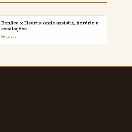
Benfica x Hearts: onde assistir, horário e
INSIGHTS
escalações
06 de ago.