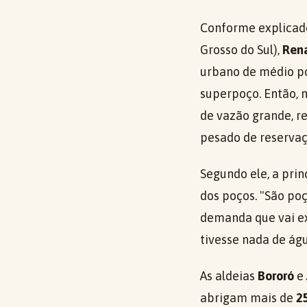
Conforme explicad
Grosso do Sul),
Rena
urbano de médio po
superpoço. Então, 
de vazão grande, r
pesado de reservaçã
Segundo ele, a pri
dos poços. "São po
demanda que vai ex
tivesse nada de águ
As aldeias
Bororó
e
abrigam mais de
2