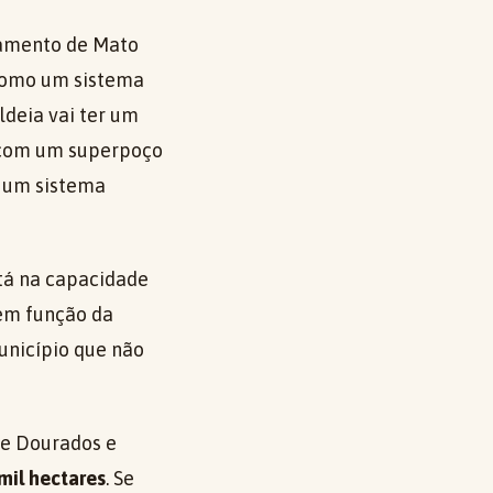
eamento de Mato
 como um sistema
deia vai ter um
m com um superpoço
e um sistema
stá na capacidade
 em função da
unicípio que não
de Dourados e
 mil hectares
. Se