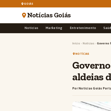
GOIÁS
Notícias Goiás
Notícias
Marketing
Entretenimento
Saú
Início
›
Notícias
›
Governo 
NOTÍCIAS
Governo
aldeias 
Por Notícias Goiás Port