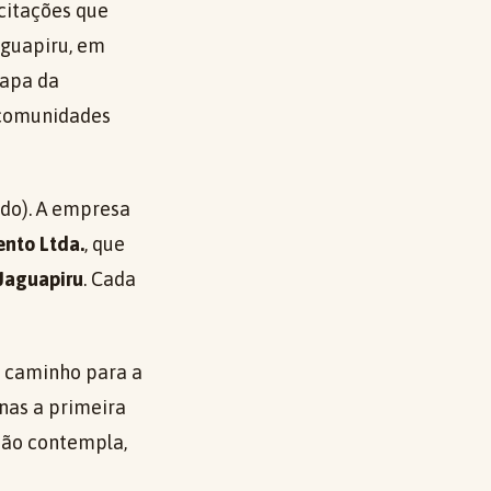
citações que
aguapiru, em
tapa da
 comunidades
ado). A empresa
nto Ltda.
, que
 Jaguapiru
. Cada
e caminho para a
enas a primeira
não contempla,