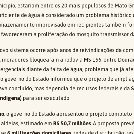
ípio, estariam entre os 20 mais populosos de Mato Gro
ficiente de água é considerado um problema histórico d
rmazenamento improvisado em recipientes também fo
 favoreceram a proliferação do mosquito transmissor d
ovo sistema ocorre após anos de reivindicações da com
, moradores bloquearam a rodovia MS-156, entre Dourad
rgenciais diante da falta de água, problema que já afe
, o governo do Estado informou que o projeto de amplia
va concluído, mas dependia de recursos federais e da
S
Indígena)
para ser executado.
no
, o governo do Estado apresentou o projeto completo
 aldeias, estimado em
R$ 50,7 milhões
. A proposta prev
ase
6 mil ligações domiciliares
, redes de distribuição, re