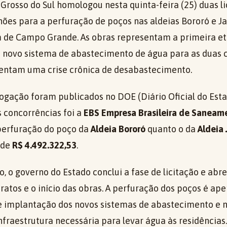
Grosso do Sul homologou nesta quinta-feira (25) duas li
ões para a perfuração de poços nas aldeias Bororó e J
 de Campo Grande. As obras representam a primeira e
 novo sistema de abastecimento de água para as duas
rentam uma crise crônica de desabastecimento.
ogação foram publicados no DOE (Diário Oficial do Est
 concorrências foi a
EBS Empresa Brasileira de Saneame
perfuração do poço da
Aldeia Bororó
quanto o da
Aldeia
 de
R$ 4.492.322,53
.
 o governo do Estado conclui a fase de licitação e abr
ratos e o início das obras. A perfuração dos poços é ap
e implantação dos novos sistemas de abastecimento e 
infraestrutura necessária para levar água às residências.