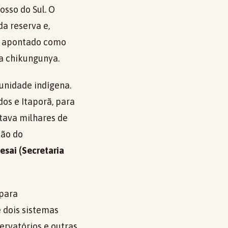
sso do Sul. O
a reserva e,
i apontado como
a chikungunya.
unidade indígena.
os e Itaporã, para
tava milhares de
ção do
esai (Secretaria
 para
ê dois sistemas
servatórios e outras