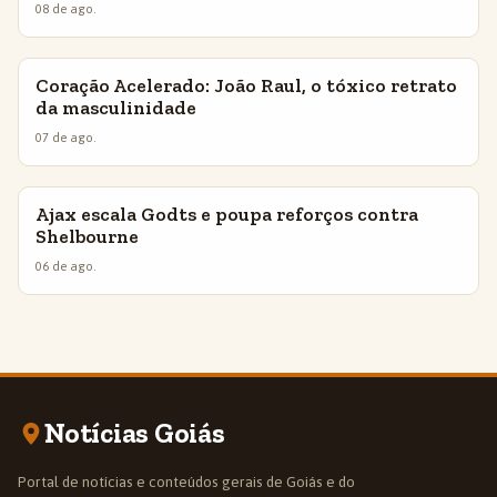
08 de ago.
Coração Acelerado: João Raul, o tóxico retrato
INSIGHTS
da masculinidade
07 de ago.
Ajax escala Godts e poupa reforços contra
INSIGHTS
Shelbourne
06 de ago.
Notícias Goiás
Portal de notícias e conteúdos gerais de Goiás e do