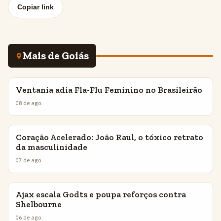
Copiar link
Mais de Goiás
Ventania adia Fla-Flu Feminino no Brasileirão
INSIGHTS
08 de ago.
Coração Acelerado: João Raul, o tóxico retrato
INSIGHTS
da masculinidade
07 de ago.
Ajax escala Godts e poupa reforços contra
INSIGHTS
Shelbourne
06 de ago.