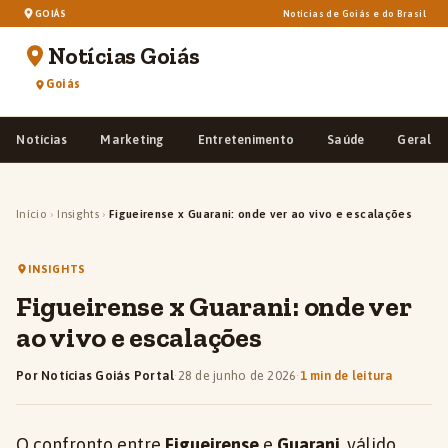
GOIÁS
Notícias de Goiás e do Brasil
Notícias Goiás
Goiás
Notícias
Marketing
Entretenimento
Saúde
Geral
Início
›
Insights
›
Figueirense x Guarani: onde ver ao vivo e escalações
INSIGHTS
Figueirense x Guarani: onde ver
ao vivo e escalações
Por Notícias Goiás Portal
·
28 de junho de 2026
·
1 min de leitura
O confronto entre
Figueirense
e
Guarani
, válido