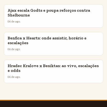
Ajax escala Godts e poupa reforços contra
INSIGHTS
Shelbourne
06 de ago.
Benfica x Hearts: onde assistir, horário e
INSIGHTS
escalações
06 de ago.
Hradec Kralove x Besiktas: ao vivo, escalações
INSIGHTS
e odds
06 de ago.