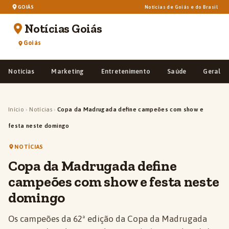
GOIÁS
Notícias de Goiás e do Brasil
Notícias Goiás
Goiás
Notícias
Marketing
Entretenimento
Saúde
Geral
Início
›
Notícias
›
Copa da Madrugada define campeões com show e
festa neste domingo
NOTÍCIAS
Copa da Madrugada define
campeões com show e festa neste
domingo
Os campeões da 62ª edição da Copa da Madrugada