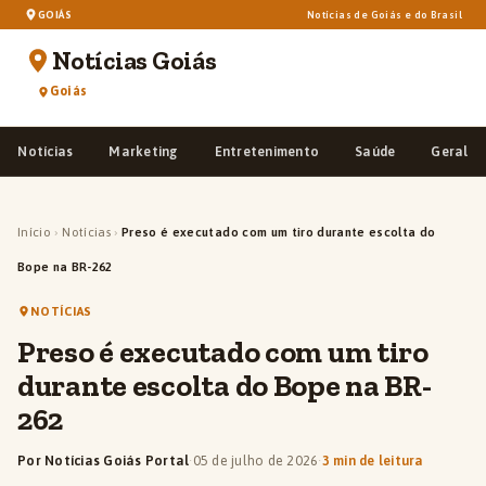
GOIÁS
Notícias de Goiás e do Brasil
Notícias Goiás
Goiás
Notícias
Marketing
Entretenimento
Saúde
Geral
Início
›
Notícias
›
Preso é executado com um tiro durante escolta do
Bope na BR-262
NOTÍCIAS
Preso é executado com um tiro
durante escolta do Bope na BR-
262
Por Notícias Goiás Portal
·
05 de julho de 2026
·
3 min de leitura