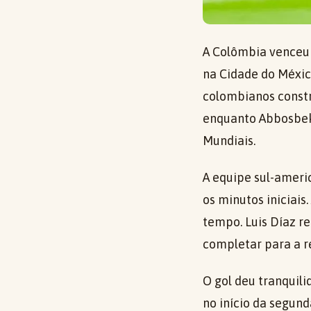
A Colômbia venceu o
na Cidade do Méxic
colombianos constr
enquanto Abbosbek 
Mundiais.
A equipe sul-ameri
os minutos iniciais
tempo. Luis Díaz r
completar para a r
O gol deu tranquili
no início da segun