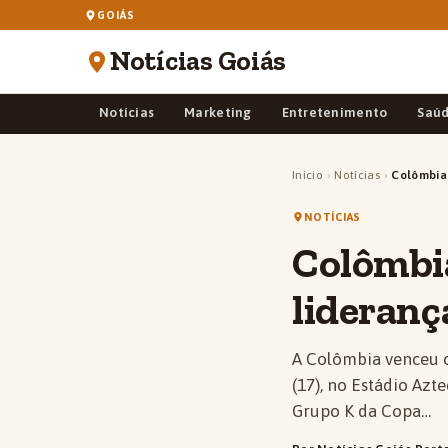
GOIÁS
Notícias Goiás
Notícias
Marketing
Entretenimento
Saú
Início
›
Notícias
›
Colômbia
NOTÍCIAS
Colômbi
lideranç
A Colômbia venceu o
(17), no Estádio Azt
Grupo K da Copa…