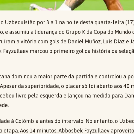
 Uzbequistão por 3 a 1 na noite desta quarta-feira (17)
o, e assumiu a liderança do Grupo K da Copa do Mundo 
uíram a vitória com gols de Daniel Muñoz, Luis Díaz e
Fayzullaev marcou o primeiro gol da história da sele
cana dominou a maior parte da partida e controlou a po
. Apesar da superioridade, o placar só foi aberto aos 40
ecebeu livre pela esquerda e lançou na medida para Da
ede.
dade à Colômbia antes do intervalo. No entanto, o Uzbe
da etapa. Aos 14 minutos, Abbosbek Fayzullaev aproveito