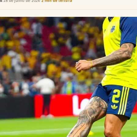
al
·
18 de junho de 2026
·
2 min de leitura