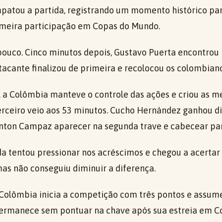
patou a partida, registrando um momento histórico par
imeira participação em Copas do Mundo.
pouco. Cinco minutos depois, Gustavo Puerta encontrou L
atacante finalizou de primeira e recolocou os colombia
, a Colômbia manteve o controle das ações e criou as m
erceiro veio aos 53 minutos. Cucho Hernández ganhou di
nton Campaz aparecer na segunda trave e cabecear para
a tentou pressionar nos acréscimos e chegou a acertar
as não conseguiu diminuir a diferença.
 Colômbia inicia a competição com três pontos e assum
permanece sem pontuar na chave após sua estreia em C