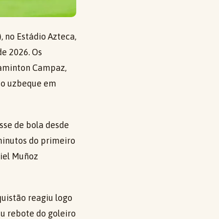
, no Estádio Azteca,
de 2026. Os
 Jaminton Campaz,
ção uzbeque em
sse de bola desde
 minutos do primeiro
niel Muñoz
quistão reagiu logo
u rebote do goleiro