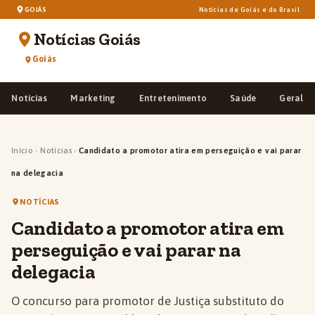
GOIÁS
Notícias de Goiás e do Brasil
Notícias Goiás
Goiás
Notícias
Marketing
Entretenimento
Saúde
Geral
Início
›
Notícias
›
Candidato a promotor atira em perseguição e vai parar
na delegacia
NOTÍCIAS
Candidato a promotor atira em
perseguição e vai parar na
delegacia
O concurso para promotor de Justiça substituto do