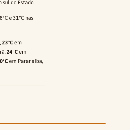
 sul do Estado.
8°C e 31°C nas
,
23°C
em
rã,
24°C
em
0°C
em Paranaíba,