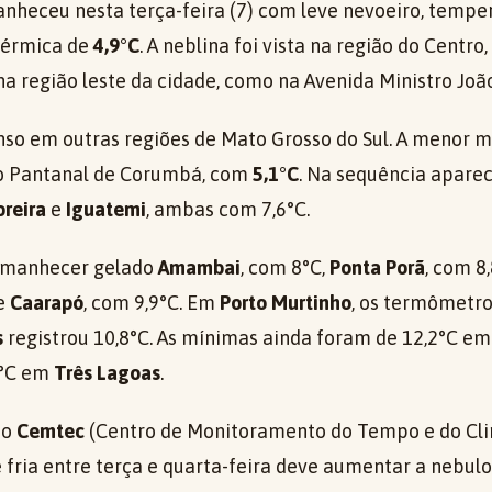
heceu nesta terça-feira (7) com leve nevoeiro, tempe
térmica de
4,9°C
. A neblina foi vista na região do Centro
 região leste da cidade, como na Avenida Ministro João
enso em outras regiões de Mato Grosso do Sul. A menor 
no Pantanal de Corumbá, com
5,1°C
. Na sequência apar
oreira
e
Iguatemi
, ambas com 7,6°C.
manhecer gelado
Amambai
, com 8°C,
Ponta Porã
, com 8
 e
Caarapó
, com 9,9°C. Em
Porto Murtinho
, os termômetr
s
registrou 10,8°C. As mínimas ainda foram de 12,2°C e
3°C em
Três Lagoas
.
do
Cemtec
(Centro de Monitoramento do Tempo e do Cl
 fria entre terça e quarta-feira deve aumentar a nebul