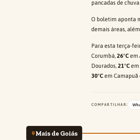
pancadas de chuva 
O boletim aponta 
demais áreas, além 
Para esta terça-fe
Corumbá,
26°C
em 
Dourados,
21°C
em 
30°C
em Camapuã
COMPARTILHAR:
Wh
Mais de Goiás