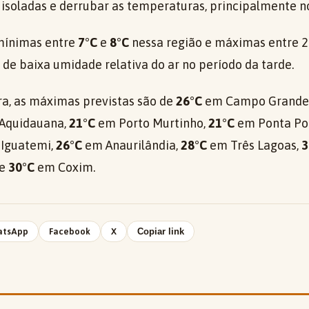
isoladas e derrubar as temperaturas, principalmente no
mínimas entre
7°C
e
8°C
nessa região e máximas entre 2
de baixa umidade relativa do ar no período da tarde.
ira, as máximas previstas são de
26°C
em Campo Grande
Aquidauana,
21°C
em Porto Murtinho,
21°C
em Ponta Po
Iguatemi,
26°C
em Anaurilândia,
28°C
em Três Lagoas,
3
 e
30°C
em Coxim.
atsApp
Facebook
X
Copiar link