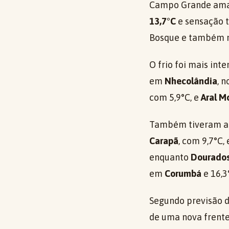
Campo Grande aman
13,7°C
e sensação 
Bosque e também na
O frio foi mais int
em
Nhecolândia
, 
com 5,9°C, e
Aral M
Também tiveram a
Carapã
, com 9,7°C,
enquanto
Dourado
em
Corumbá
e 16,
Segundo previsão 
de uma nova frente