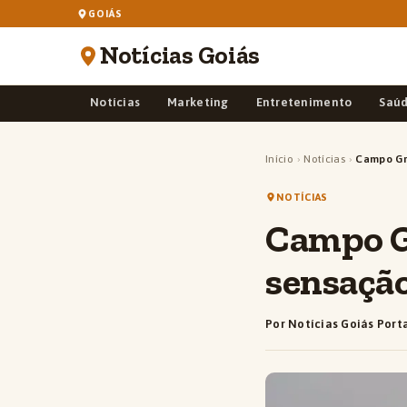
GOIÁS
Notícias Goiás
Notícias
Marketing
Entretenimento
Saú
Início
›
Notícias
›
Campo Gr
NOTÍCIAS
Campo G
sensação
Por Notícias Goiás Port