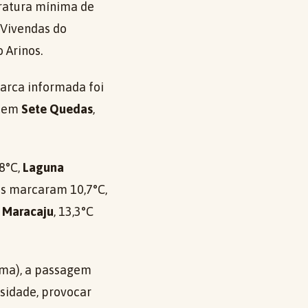
ratura mínima de
, Vivendas do
 Arinos.
marca informada foi
ecem
Sete Quedas
,
,8°C,
Laguna
os marcaram 10,7°C,
m
Maracaju
, 13,3°C
ima), a passagem
osidade, provocar