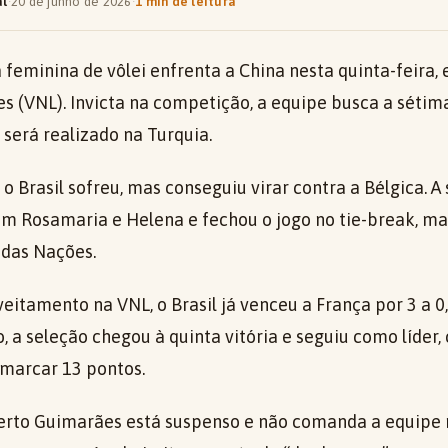
al
·
20 de junho de 2026
·
1 min de leitura
a feminina de vôlei enfrenta a China nesta quinta-feira,
s (VNL). Invicta na competição, a equipe busca a sétima
 será realizado na Turquia.
 o Brasil sofreu, mas conseguiu virar contra a Bélgica. A
com Rosamaria e Helena e fechou o jogo no tie-break, m
 das Nações.
itamento na VNL, o Brasil já venceu a França por 3 a 0
o, a seleção chegou à quinta vitória e seguiu como líder,
marcar 13 pontos.
erto Guimarães está suspenso e não comanda a equipe