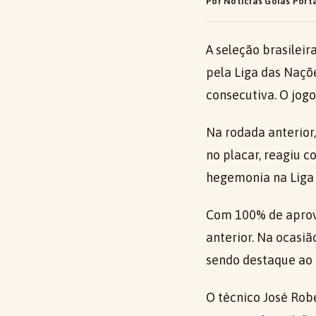
Por Notícias Goiás Port
A seleção brasileir
pela Liga das Naçõe
consecutiva. O jogo
Na rodada anterior,
no placar, reagiu 
hegemonia na Liga
Com 100% de aprove
anterior. Na ocasiã
sendo destaque ao 
O técnico José Rob