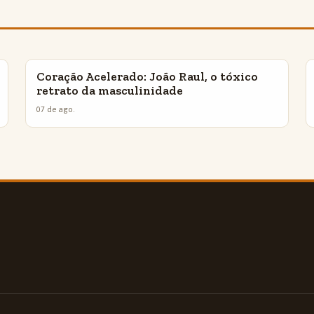
Coração Acelerado: João Raul, o tóxico
INSIGHTS
retrato da masculinidade
07 de ago.