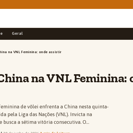
de
Geral
China na VNL Feminina: onde assistir
 China na VNL Feminina:
 feminina de vôlei enfrenta a China nesta quinta-
ida pela Liga das Nações (VNL). Invicta na
 busca a sétima vitória consecutiva. O…