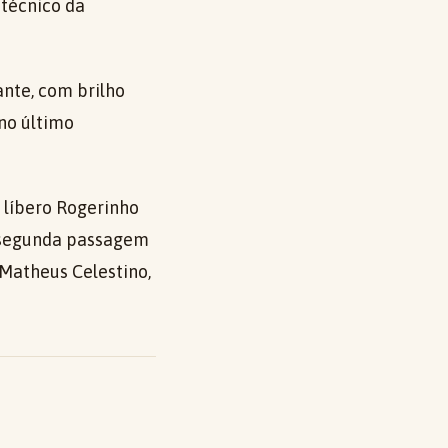
 técnico da
ante, com brilho
no último
o líbero Rogerinho
a segunda passagem
Matheus Celestino,