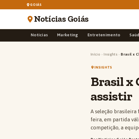
GOIÁS
Notícias Goiás
Notícias
Marketing
Entretenimento
Saú
Início
›
Insights
›
Brasil x 
INSIGHTS
Brasil x
assistir
A seleção brasileira
feira, em partida vál
competição, a equipe