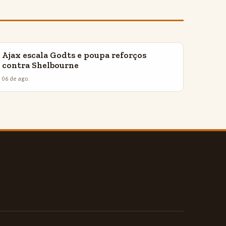
Ajax escala Godts e poupa reforços
INSIGHTS
contra Shelbourne
06 de ago.