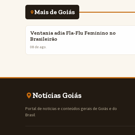
Mais de Goiás
Ventania adia Fla-Flu Feminino no
INSIGHTS
Brasileirão
08 de ago.
Notícias Goiás
Portal de notícias e conteúdos gerais de Goiás e do
Brasil