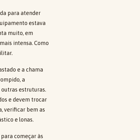
ada para atender
equipamento estava
nta muito, em
 mais intensa. Como
litar.
fastado e a chama
rompido, a
 outras estruturas.
dos e devem trocar
 verificar bem as
tico e lonas.
a para começar às