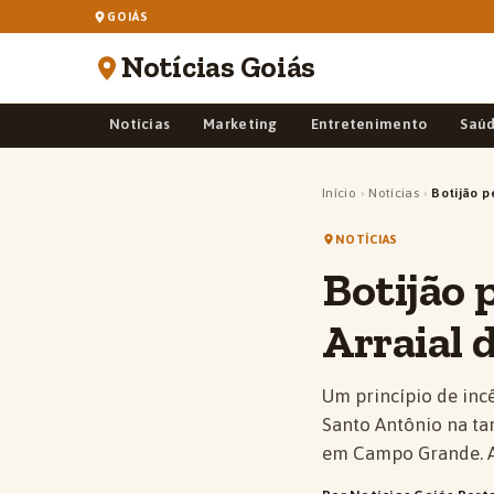
GOIÁS
Notícias Goiás
Notícias
Marketing
Entretenimento
Saú
Início
›
Notícias
›
Botijão p
NOTÍCIAS
Botijão 
Arraial 
Um princípio de incê
Santo Antônio na tar
em Campo Grande. A