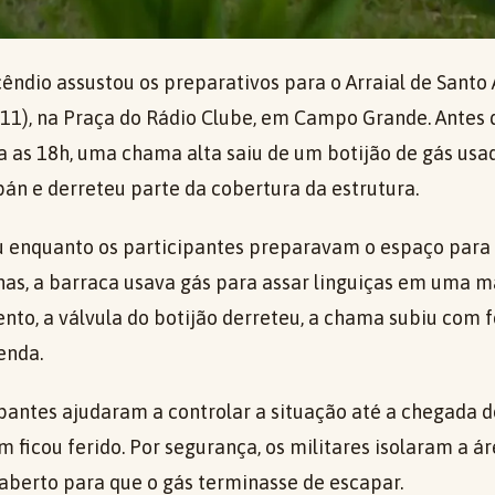
êndio assustou os preparativos para o Arraial de Santo
 (11), na Praça do Rádio Clube, em Campo Grande. Antes 
a as 18h, uma chama alta saiu de um botijão de gás us
pán e derreteu parte da cobertura da estrutura.
u enquanto os participantes preparavam o espaço para 
s, a barraca usava gás para assar linguiças em uma m
o, a válvula do botijão derreteu, a chama subiu com fo
enda.
ipantes ajudaram a controlar a situação até a chegada 
ficou ferido. Por segurança, os militares isolaram a á
aberto para que o gás terminasse de escapar.