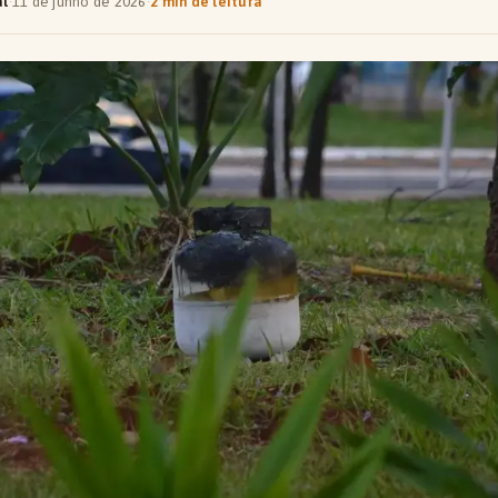
al
·
11 de junho de 2026
·
2 min de leitura