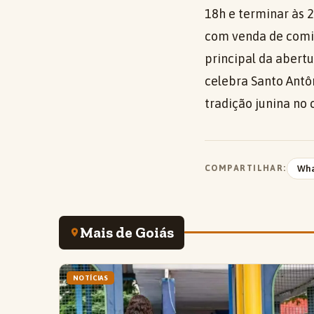
18h e terminar às 2
com venda de comida
principal da abert
celebra Santo Antô
tradição junina no 
COMPARTILHAR:
Wh
Mais de Goiás
NOTÍCIAS