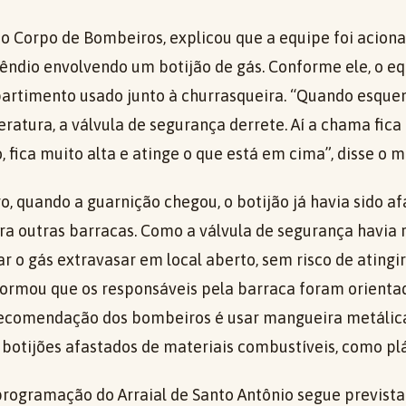
do Corpo de Bombeiros, explicou que a equipe foi acion
cêndio envolvendo um botijão de gás. Conforme ele, o 
rtimento usado junto à churrasqueira. “Quando esque
atura, a válvula de segurança derrete. Aí a chama fica
 fica muito alta e atinge o que está em cima”, disse o mi
, quando a guarnição chegou, o botijão já havia sido a
ra outras barracas. Como a válvula de segurança havia 
ar o gás extravasar em local aberto, sem risco de atingir
rmou que os responsáveis pela barraca foram orienta
ecomendação dos bombeiros é usar mangueira metálica,
botijões afastados de materiais combustíveis, como plás
 programação do Arraial de Santo Antônio segue previst