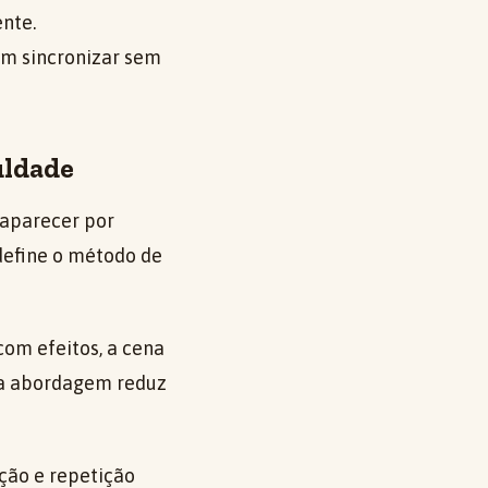
ente.
am sincronizar sem
uldade
 aparecer por
 define o método de
om efeitos, a cena
ssa abordagem reduz
ção e repetição