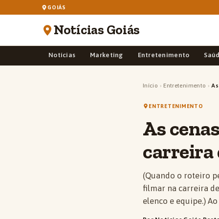
GOIÁS
Notícias Goiás
Notícias
Marketing
Entretenimento
Saú
Início
›
Entretenimento
›
As
ENTRETENIMENTO
As cenas
carreira
(Quando o roteiro pe
filmar na carreira d
elenco e equipe.) Ao 