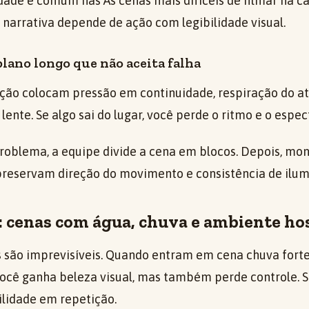
ldade é comum nas As cenas mais difíceis de filmar na c
 narrativa depende de ação com legibilidade visual.
plano longo que não aceita falha
ção colocam pressão em continuidade, respiração do at
ente. Se algo sai do lugar, você perde o ritmo e o espec
roblema, a equipe divide a cena em blocos. Depois, mont
reservam direção do movimento e consistência de ilum
: cenas com água, chuva e ambiente hos
 são imprevisíveis. Quando entram em cena chuva forte
ocê ganha beleza visual, mas também perde controle. S
ilidade em repetição.