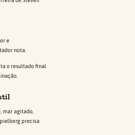
arreira de Steven
or e
tador nota.
a o resultado final
inação.
til
, mar agitado,
pielberg precisa