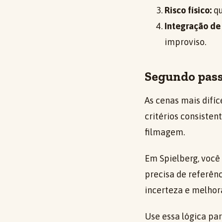
Risco físico:
qu
Integração de
improviso.
Segundo passo
As cenas mais difí
critérios consisten
filmagem.
Em Spielberg, você
precisa de referên
incerteza e melho
Use essa lógica pa