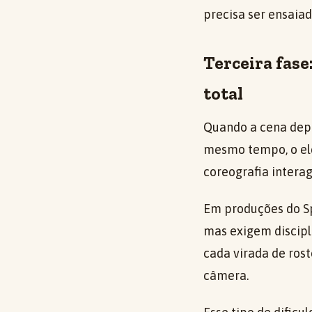
precisa ser ensaiad
Terceira fase
total
Quando a cena depe
mesmo tempo, o ele
coreografia intera
Em produções do Sp
mas exigem discipli
cada virada de ros
câmera.