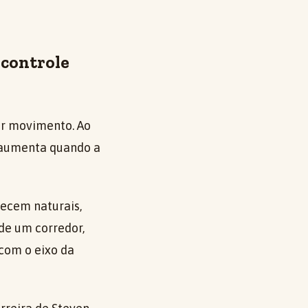
 controle
er movimento. Ao
e aumenta quando a
recem naturais,
 de um corredor,
com o eixo da