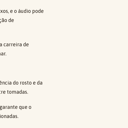
xos, e o áudio pode
ção de
a carreira de
ar.
ncia do rosto e da
tre tomadas.
 garante que o
ionadas.