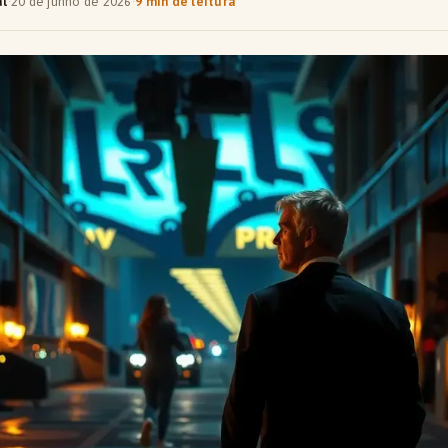
al
·
20 de junho de 2026
·
9 min de leitura