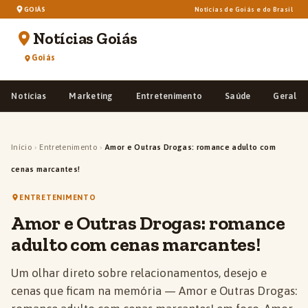
GOIÁS
Notícias de Goiás e do Brasil
Notícias Goiás
Goiás
Notícias
Marketing
Entretenimento
Saúde
Geral
Início
›
Entretenimento
›
Amor e Outras Drogas: romance adulto com
cenas marcantes!
ENTRETENIMENTO
Amor e Outras Drogas: romance
adulto com cenas marcantes!
Um olhar direto sobre relacionamentos, desejo e
cenas que ficam na memória — Amor e Outras Drogas: