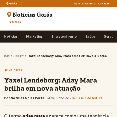
GOIÁS
Notícias de Goiás e do Brasil
Notícias Goiás
Goiás
Notícias
Marketing
Entretenimento
Saúde
Geral
Início
›
Insights
›
Yaxel Lendeborg: Aday Mara brilha em nova atuação
INSIGHTS
Yaxel Lendeborg: Aday Mara
brilha em nova atuação
Por Notícias Goiás Portal
·
24 de junho de 2026
·
1 min de leitura
O termo
aday mara
aparece como uma tendência