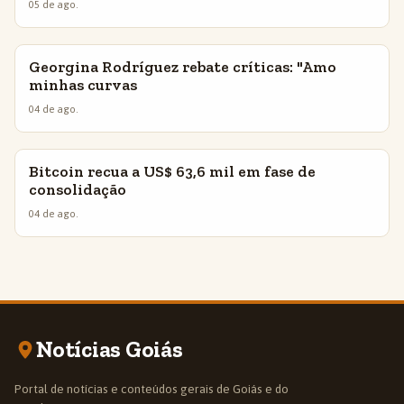
05 de ago.
Georgina Rodríguez rebate críticas: "Amo
INSIGHTS
minhas curvas
04 de ago.
Bitcoin recua a US$ 63,6 mil em fase de
INSIGHTS
consolidação
04 de ago.
Notícias Goiás
Portal de notícias e conteúdos gerais de Goiás e do