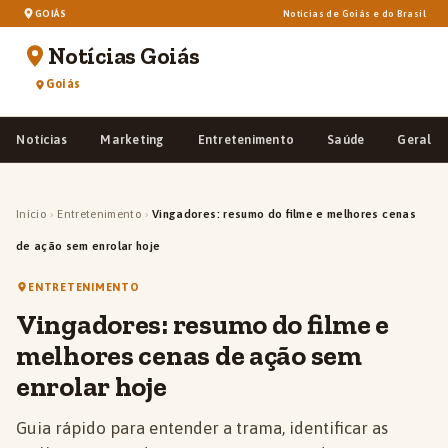
GOIÁS
Notícias de Goiás e do Brasil
Notícias Goiás
Goiás
Notícias
Marketing
Entretenimento
Saúde
Geral
Início
›
Entretenimento
›
Vingadores: resumo do filme e melhores cenas
de ação sem enrolar hoje
ENTRETENIMENTO
Vingadores: resumo do filme e
melhores cenas de ação sem
enrolar hoje
Guia rápido para entender a trama, identificar as