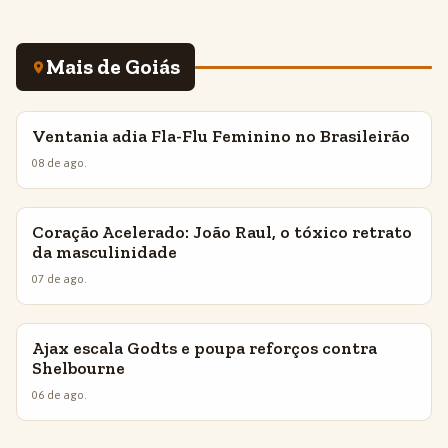
Mais de Goiás
Ventania adia Fla-Flu Feminino no Brasileirão
INSIGHTS
08 de ago.
Coração Acelerado: João Raul, o tóxico retrato
INSIGHTS
da masculinidade
07 de ago.
Ajax escala Godts e poupa reforços contra
INSIGHTS
Shelbourne
06 de ago.