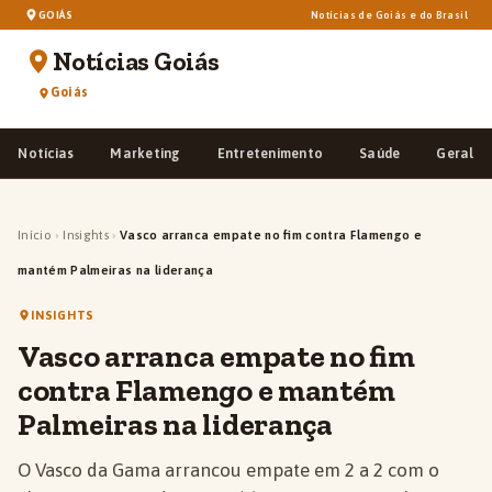
GOIÁS
Notícias de Goiás e do Brasil
Notícias Goiás
Goiás
Notícias
Marketing
Entretenimento
Saúde
Geral
Início
›
Insights
›
Vasco arranca empate no fim contra Flamengo e
mantém Palmeiras na liderança
INSIGHTS
Vasco arranca empate no fim
contra Flamengo e mantém
Palmeiras na liderança
O Vasco da Gama arrancou empate em 2 a 2 com o