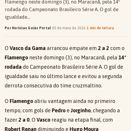
Flamengo neste domingo (3), no Maracanã, pela 14ª
rodada do Campeonato Brasileiro Série A. O gol de
igualdade…
Por Notícias Goiás Portal
·
03 de maio de 2026
·
1 min de leitura
O
Vasco da Gama
arrancou empate em
2 a 2
com o
Flamengo
neste domingo (3), no Maracanã, pela
14ª
rodada
do Campeonato Brasileiro Série A. O gol de
igualdade saiu no último lance e evitou a segunda
derrota consecutiva do time cruzmaltino.
O
Flamengo
abriu vantagem ainda no primeiro
tempo, com gols de
Pedro
e
Jorginho
, chegando a
fazer
2 a 0
. O
Vasco
reagiu na etapa final, com
Robert Renan
diminuindo e
Hugo Moura