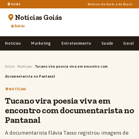
GOIÁS
Notícias de Goiás e do Brasil
Notícias Goiás
Goiás
Notícias
Marketing
Entretenimento
Saúde
Geral
Início
›
Notícias
›
Tucano vira poesia viva em encontro com
documentarista no Pantanal
NOTÍCIAS
Tucano vira poesia viva em
encontro com documentarista no
Pantanal
A documentarista Flávia Tasso registrou imagens de