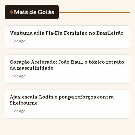
Mais de Goiás
Ventania adia Fla-Flu Feminino no Brasileirão
INSIGHTS
08 de ago.
Coração Acelerado: João Raul, o tóxico retrato
INSIGHTS
da masculinidade
07 de ago.
Ajax escala Godts e poupa reforços contra
INSIGHTS
Shelbourne
06 de ago.