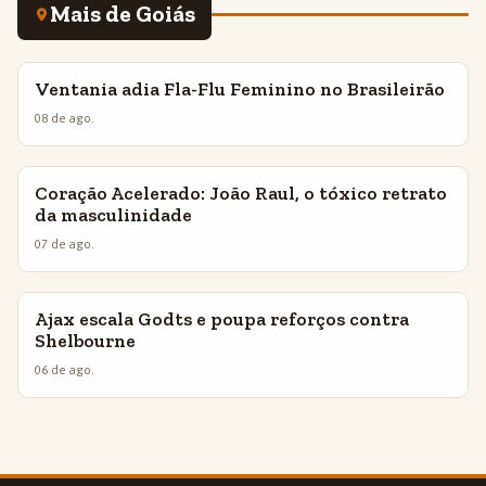
Mais de Goiás
Ventania adia Fla-Flu Feminino no Brasileirão
INSIGHTS
08 de ago.
Coração Acelerado: João Raul, o tóxico retrato
INSIGHTS
da masculinidade
07 de ago.
Ajax escala Godts e poupa reforços contra
INSIGHTS
Shelbourne
06 de ago.