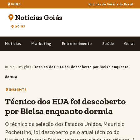
GOIÁS
Notícias de Goiás e do Brasil
Notícias Goiás
Goiás
Notícias
Marketing
Entretenimento
Saúde
Geral
Início
›
Insights
›
Técnico dos EUA foi descoberto por Bielsa enquanto
dormia
INSIGHTS
Técnico dos EUA foi descoberto
por Bielsa enquanto dormia
O técnico da seleção dos Estados Unidos, Mauricio
Pochettino, foi descoberto pelo atual técnico do