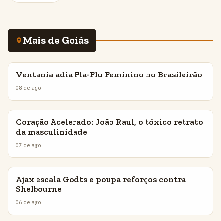
Mais de Goiás
Ventania adia Fla-Flu Feminino no Brasileirão
INSIGHTS
08 de ago.
Coração Acelerado: João Raul, o tóxico retrato
INSIGHTS
da masculinidade
07 de ago.
Ajax escala Godts e poupa reforços contra
INSIGHTS
Shelbourne
06 de ago.