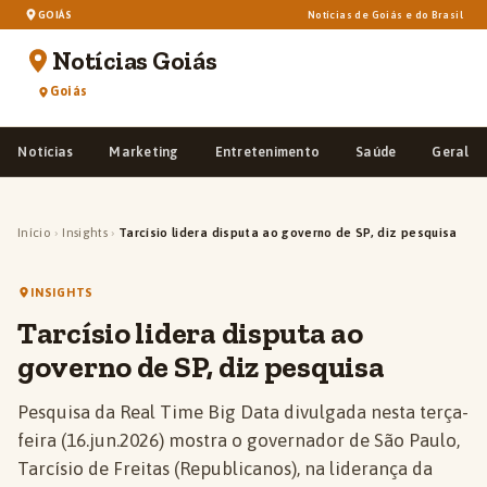
GOIÁS
Notícias de Goiás e do Brasil
Notícias Goiás
Goiás
Notícias
Marketing
Entretenimento
Saúde
Geral
Início
›
Insights
›
Tarcísio lidera disputa ao governo de SP, diz pesquisa
INSIGHTS
Tarcísio lidera disputa ao
governo de SP, diz pesquisa
Pesquisa da Real Time Big Data divulgada nesta terça-
feira (16.jun.2026) mostra o governador de São Paulo,
Tarcísio de Freitas (Republicanos), na liderança da