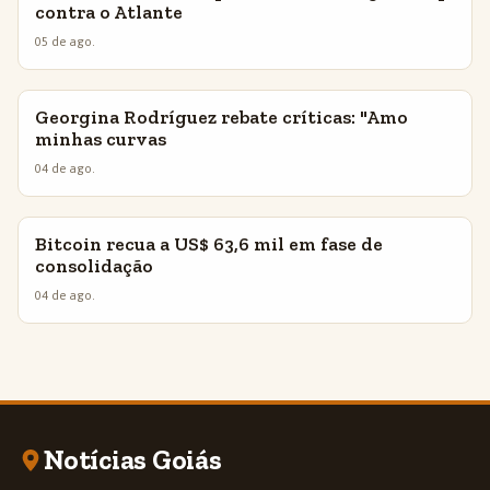
contra o Atlante
05 de ago.
Georgina Rodríguez rebate críticas: "Amo
INSIGHTS
minhas curvas
04 de ago.
Bitcoin recua a US$ 63,6 mil em fase de
INSIGHTS
consolidação
04 de ago.
Notícias Goiás