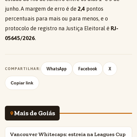
junho. A margem de erro é de
2,4
pontos
percentuais para mais ou para menos, e o
protocolo de registro na Justiça Eleitoral é
RJ-
05645/2026
.
WhatsApp
Facebook
X
COMPARTILHAR:
Copiar link
Mais de Goiás
Vancouver Whitecaps: estreia na Leagues Cup
INSIGHTS