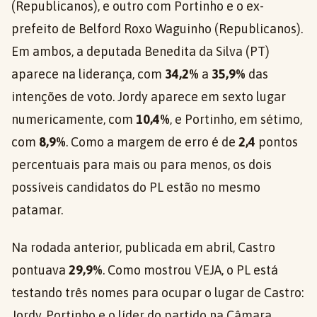
(Republicanos), e outro com Portinho e o ex-
prefeito de Belford Roxo Waguinho (Republicanos).
Em ambos, a deputada Benedita da Silva (PT)
aparece na liderança, com
34,2%
a
35,9%
das
intenções de voto. Jordy aparece em sexto lugar
numericamente, com
10,4%
, e Portinho, em sétimo,
com
8,9%
. Como a margem de erro é de
2,4
pontos
percentuais para mais ou para menos, os dois
possíveis candidatos do PL estão no mesmo
patamar.
Na rodada anterior, publicada em abril, Castro
pontuava
29,9%
. Como mostrou VEJA, o PL está
testando três nomes para ocupar o lugar de Castro:
Jordy, Portinho e o líder do partido na Câmara,