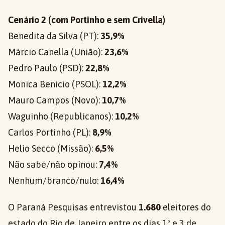
Cenário 2 (com Portinho e sem Crivella)
Benedita da Silva (PT):
35,9%
Márcio Canella (União):
23,6%
Pedro Paulo (PSD):
22,8%
Monica Benicio (PSOL):
12,2%
Mauro Campos (Novo):
10,7%
Waguinho (Republicanos):
10,2%
Carlos Portinho (PL):
8,9%
Helio Secco (Missão):
6,5%
Não sabe/não opinou:
7,4%
Nenhum/branco/nulo:
16,4%
O Paraná Pesquisas entrevistou
1.680
eleitores do
estado do Rio de Janeiro entre os dias 1º e 3 de