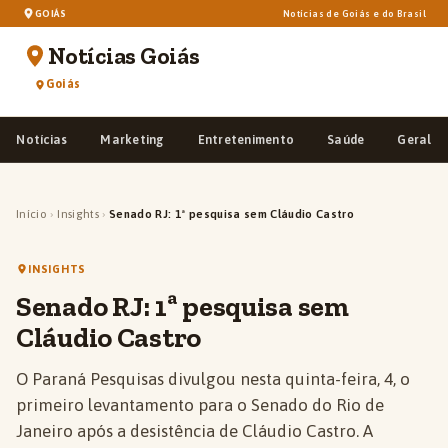
GOIÁS
Notícias de Goiás e do Brasil
Notícias Goiás
Goiás
Notícias
Marketing
Entretenimento
Saúde
Geral
Início
›
Insights
›
Senado RJ: 1ª pesquisa sem Cláudio Castro
INSIGHTS
Senado RJ: 1ª pesquisa sem
Cláudio Castro
O Paraná Pesquisas divulgou nesta quinta-feira, 4, o
primeiro levantamento para o Senado do Rio de
Janeiro após a desistência de Cláudio Castro. A