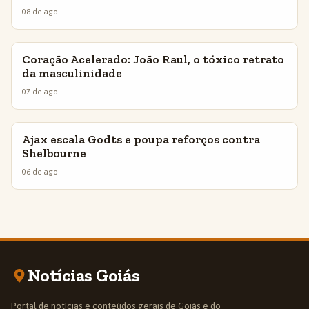
08 de ago.
Coração Acelerado: João Raul, o tóxico retrato
INSIGHTS
da masculinidade
07 de ago.
Ajax escala Godts e poupa reforços contra
INSIGHTS
Shelbourne
06 de ago.
Notícias Goiás
Portal de notícias e conteúdos gerais de Goiás e do