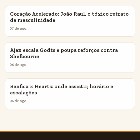
Coração Acelerado: João Raul, o tóxico retrato
INSIGHTS
da masculinidade
07 de ago.
Ajax escala Godts e poupa reforços contra
INSIGHTS
Shelbourne
06 de ago.
Benfica x Hearts: onde assistir, horário e
INSIGHTS
escalações
06 de ago.